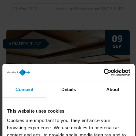
20 May 2026
Artikel und Inhalte über S&OP & IBP
09
VERANSTALTUNG
SEP
Consent
Details
About
This website uses cookies
Cookies are important to you, they enhance your
browsing experience. We use cookies to personalise
Slimstock Kundentag 2026
content and ads, to provide social media features and to