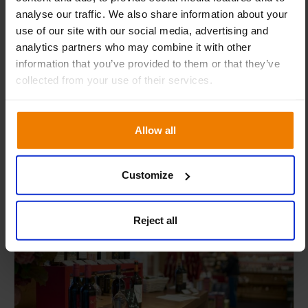
analyse our traffic. We also share information about your
Wir laden Sie herzlich zu unserem Kundentag am 9.
use of our site with our social media, advertising and
und 10. September 2026 ein. Nutzen Sie die
analytics partners who may combine it with other
Gelegenheit, sich über aktuelle Entwicklungen rund
information that you’ve provided to them or that they’ve
um Slim4 zu informieren, wertvolle Anregungen für
collected from your use of their services.
Ihre tägliche Arbeit...
Allow all
Radisson Blu Hotel in Dortmund
09-09-2026
Customize
NACHRICHTEN
Reject all