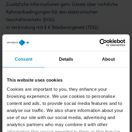
Zusätzliche Informationen gem. Gesetz über rechtliche
Rahmenbedingungen für den elektronischen
Geschäftsverkehr (EGG)
in Verbindung mit § 6 Teledienstgesetz (TDG):
Slimstock GmbH
Slimstock GmbH
Faßstraße 1
Consent
Details
About
44263 Dortmund
slimstock.com
This website uses cookies
info@slimstock.com
Cookies are important to you, they enhance your
browsing experience. We use cookies to personalise
Geschäftsführer: Eelco J. Wever
content and ads, to provide social media features and to
analyse our traffic. We also share information about your
Amtsgericht Dortmund: HRB 25 914
use of our site with our social media, advertising and
Umsatzsteuer-Identifikationsnummer gemäß
analytics partners who may combine it with other
Umsatzsteuergesetz DE 291119283
information that you’ve provided to them or that they’ve