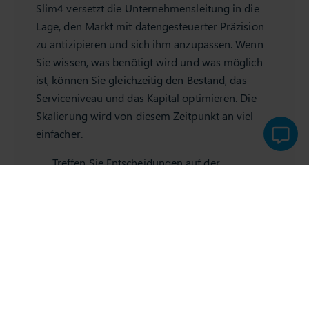
Slim4 versetzt die Unternehmensleitung in die
Lage, den Markt mit datengesteuerter Präzision
zu antizipieren und sich ihm anzupassen. Wenn
Sie wissen, was benötigt wird und was möglich
ist, können Sie gleichzeitig den Bestand, das
Serviceniveau und das Kapital optimieren. Die
Skalierung wird von diesem Zeitpunkt an viel
einfacher.
Treffen Sie Entscheidungen auf der
Grundlage von Daten, nicht von Annahmen.
Übernehmen Sie die Kontrolle über die
Volatilität.
Richten Sie Teams für skalierbares,
einheitliches Wachstum aus.