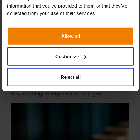
Verbessern Sie Margen und Rentabilität
Vermeiden Sie unnötige Einkäufe, reduzieren Sie
dringende Beschaffungsvorgänge und verbessern Sie
die betriebliche Effizienz, um weiterhin zu diesen
Gesamtnettogewinnspannen beizutragen.