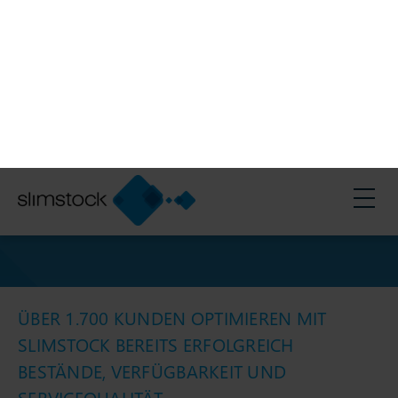
Lieferkette durch
datengestützte
Entscheidungen
Treffen Sie präzise Prognosen, um in dynamischen und
herausfordernden Märkten erfolgreich zu agieren.
Jetzt kennenlernen & Demo vereinbaren
ÜBER 1.700 KUNDEN OPTIMIEREN MIT
SLIMSTOCK BEREITS ERFOLGREICH
BESTÄNDE, VERFÜGBARKEIT UND