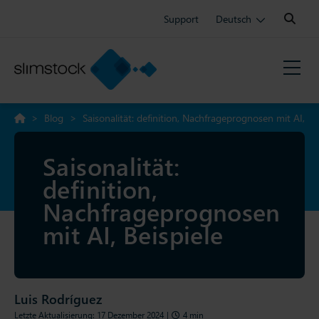
Search:
Support
Deutsch
>
Blog
>
Saisonalität: definition, Nachfrageprognosen mit AI,
Beispiele
Saisonalität:
definition,
Nachfrageprognosen
mit AI, Beispiele
Luis Rodríguez
Letzte Aktualisierung: 17 Dezember 2024
|
4 min