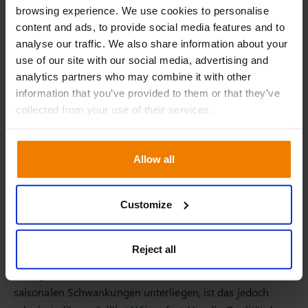
browsing experience. We use cookies to personalise
Dekorationsmaterialien für den Blumen- und
content and ads, to provide social media features and to
Pflanzensektor. „Kunden können für alles zu uns kommen,
analyse our traffic. We also share information about your
außer für die eigentlichen Blumen und Pflanzen”, sagt
use of our site with our social media, advertising and
Wijma. Die Produktpalette für den Großhandel wächst um
analytics partners who may combine it with other
durchschnittlich 5 Prozent und das Unternehmen bietet
information that you’ve provided to them or that they’ve
über 19.000 Artikel an. Davon sind etwa 12.000 SKUs in
collected from your use of their services.
der Einrichtung in Noordwijkerhout, Niederlande,
gelagert.
Allow all
Saisonalität
„Aufgrund des Wachstums hatten wir durch das hohe
Customize
Bestandsvolumen das Risiko, dass wir unsere
bestehenden Räumlichkeiten überlasten. Solange wir die
Reject all
richtigen Produkte jederzeit vorrätig haben, ist das kein
allzu großes Problem. Da 40 Prozent unseres Sortiments
saisonalen Schwankungen unterliegen, ist das jedoch