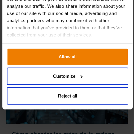
aprovisionamiento. Aumenta la transparencia y
analyse our traffic. We also share information about your
traduce los objetivos estratégicos en acciones
use of our site with our social media, advertising and
concretas y ejecutables.
analytics partners who may combine it with other
information that you’ve provided to them or that they’ve
collected from your use of their services.
7 May 2026
Artículos sobre S&OP + IBP
Allow all
BLOG
Customize
Reject all
Cómo abordar los retos de la cadena