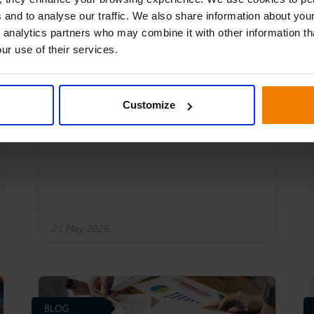
MEIO kavramını, temel prensiplerini ve
 and to analyse our traffic. We also share information about your
daha iyi görünürlük ile planlama sayesinde
 analytics partners who may combine it with other information th
tedarik zinciri verimliliğini nasıl artırdığını
ur use of their services.
keşfedin.
Customize
21 May 2026
BLOG