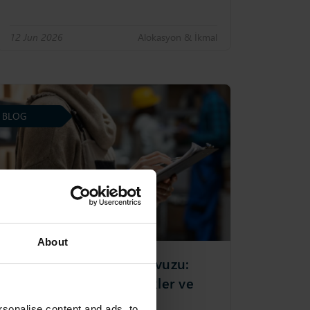
12 Jun 2026
Alokasyon & İkmal
BLOG
About
Envanter planlama kılavuzu:
Teknikler, Süreç, Örnekler ve
Çözümler
sonalise content and ads, to