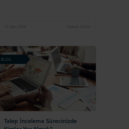
15 Apr 2026
Tedari̇k Zi̇nci̇ri̇
BLOG
Talep İnceleme Sürecinizde
Kimler Yer Almalı?