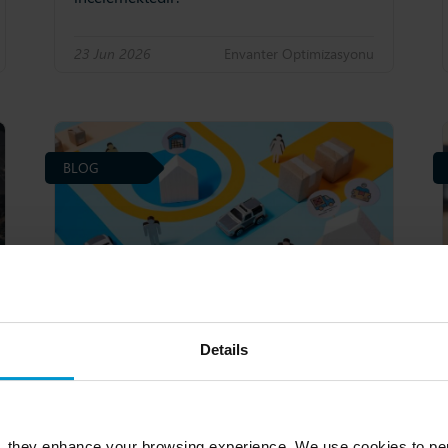
23 Jun 2026
Envanter Opti̇mi̇zasyonu
BLOG
Details
Çok Kademeli Envanter
Optimizasyonu (MEIO) nedir?
, they enhance your browsing experience. We use cookies to per