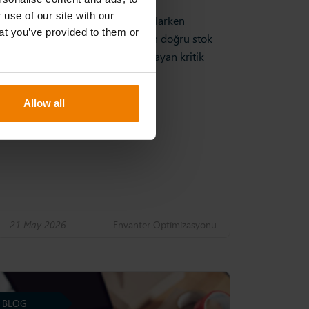
 use of our site with our
Envanter planlama, talebi karşılarken
at you’ve provided to them or
maliyetleri en aza indirmek için doğru stok
seviyelerinin korunmasını sağlayan kritik
bir tedarik zinciri faaliyetidir.
Allow all
21 May 2026
Envanter Opti̇mi̇zasyonu
BLOG