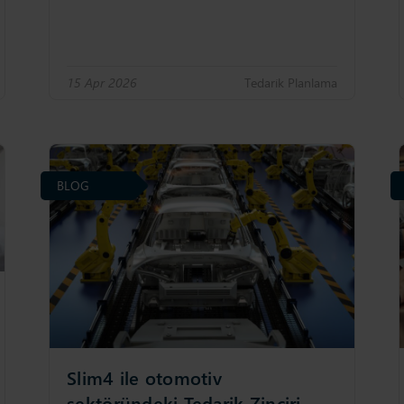
15 Apr 2026
Tedari̇k Planlama
BLOG
Slim4 ile otomotiv
sektöründeki Tedarik Zinciri