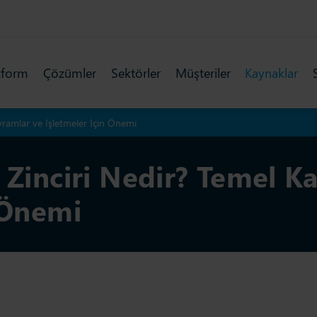
tform
Çözümler
Sektörler
Müşteriler
Kaynaklar
vramlar ve İşletmeler İçin Önemi
 Zinciri Nedir? Temel K
 Önemi
Son günce