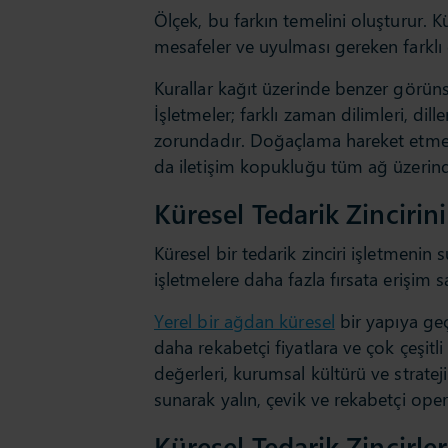
Ölçek, bu farkın temelini oluşturur. K
mesafeler ve uyulması gereken farklı
Kurallar kağıt üzerinde benzer görün
İşletmeler; farklı zaman dilimleri, dil
zorundadır. Doğaçlama hareket etmek
da iletişim kopukluğu tüm ağ üzerinde
Küresel Tedarik Zincirini
Küresel bir tedarik zinciri işletmeni
işletmelere daha fazla fırsata erişim 
Yerel bir ağdan küresel
bir yapıya geç
daha rekabetçi fiyatlara ve çok çeşitli
değerleri, kurumsal kültürü ve strate
sunarak yalın, çevik ve rekabetçi ope
Küresel Tedarik Zincirler