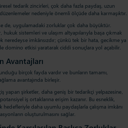
üresel tedarik zincirleri, çok daha fazla paydaş, uzun
 düzenlemeler nedeniyle önemli ölçüde daha karmaşıktır.
se de, uygulamadaki zorluklar çok daha büyüktür.
ler, hukuk sistemleri ve ulaşım altyapılarıyla başa çıkmak
 neredeyse imkânsızdır; çünkü tek bir hata, gecikme ya
 domino etkisi yaratarak ciddi sonuçlara yol açabilir.
n Avantajları
n sunduğu birçok fayda vardır ve bunların tamamı,
sağlama avantajında birleşir.
iş yapan şirketler, daha geniş bir tedarikçi yelpazesine,
 potansiyel iş ortaklarına erişim kazanır. Bu esneklik,
jik hedefleriyle daha uyumlu paydaşlarla çalışma imkânı
rasyonların oluşturulmasını sağlar.
inde Karşılaşılan Başlıca Zorluklar