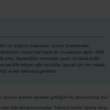
 üretim ve dağıtımı kapsayan, somut (malzemeler,
 akışlardan oluşan karmaşık bir uluslararası ağdır. Etkili
ik artışı, dayanıklılık, mevzuata uyum ve rekabetçilik
 ve çeviklik ihtiyacı gibi zorlukları aşmak için veri odaklı
k ve ileri teknoloji gerektirir.
bir ürünün aslında nereden geldiğini hiç düşündünüz mü?
 satın bile almıyorsunuzdur. Yalnızca teslim sipariş verip,