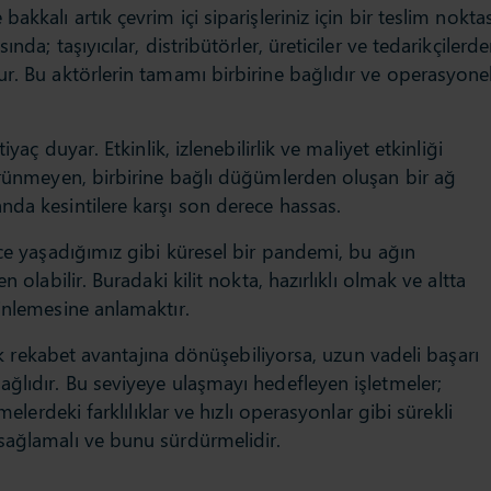
kkalı artık çevrim içi siparişleriniz için bir teslim noktas
nda; taşıyıcılar, distribütörler, üreticiler ve tedarikçilerd
r. Bu aktörlerin tamamı birbirine bağlıdır ve operasyone
iyaç duyar. Etkinlik, izlenebilirlik ve maliyet etkinliği
görünmeyen, birbirine bağlı düğümlerden oluşan bir ağ
nda kesintilere karşı son derece hassas.
nce yaşadığımız gibi küresel bir pandemi, bu ağın
 olabilir. Buradaki kilit nokta, hazırlıklı olmak ve altta
inlemesine anlamaktır.
lik rekabet avantajına dönüşebiliyorsa, uzun vadeli başarı
ğlıdır. Bu seviyeye ulaşmayı hedefleyen işletmeler;
melerdeki farklılıklar ve hızlı operasyonlar gibi sürekli
sağlamalı ve bunu sürdürmelidir.