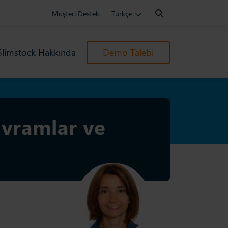
Search:
Müşteri Destek
Türkçe
Slimstock Hakkında
Demo Talebi
avramlar ve
Pilar Hernández
llenme: 29 Ağustos 2025