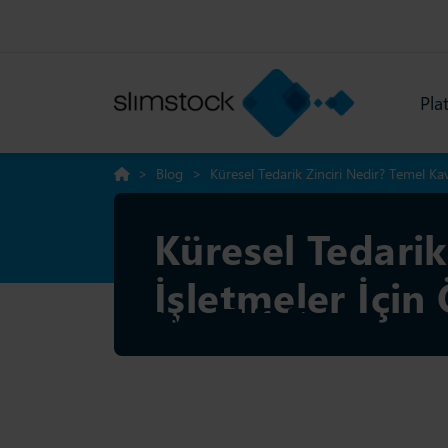
Pla
>
Blog
>
Küresel Tedarik Zinciri Nedir? Temel Ka
Küresel Tedarik
İşletmeler İçin
Paylaş: