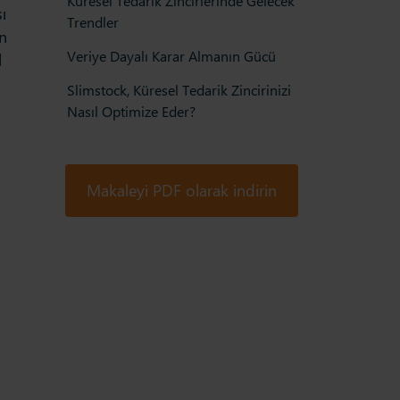
Küresel Tedarik Zincirlerinde Gelecek
ı
Trendler
en
Veriye Dayalı Karar Almanın Gücü
l
Slimstock, Küresel Tedarik Zincirinizi
Nasıl Optimize Eder?
Makaleyi PDF olarak indirin