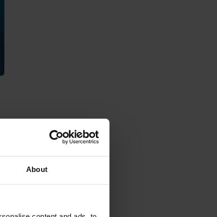
About
sonalise content and ads, to