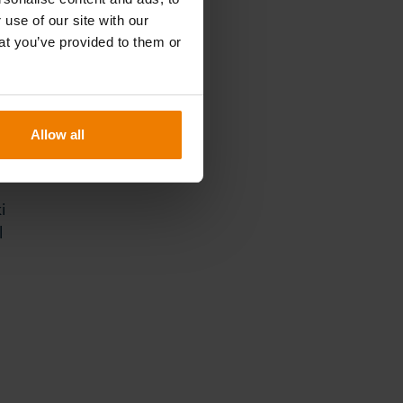
 use of our site with our
at you’ve provided to them or
Allow all
n
i
l