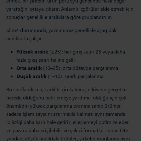
etmek, bir şirketin ürün portföyü genelinde nasıl değer
yarattığını ortaya çıkarır. Anlamlı içgörüler elde etmek için,
sonuçlar genellikle aralıklara göre gruplandırılır.
Slim4 durumunda, yazılımımız genellikle aşağıdaki
aralıklarla çalışır:
Yüksek aralık
(≥25): her giriş satırı 25 veya daha
fazla çıkış satırı haline gelir.
Orta aralık
(10–25): orta düzeyde parçalanma.
Düşük aralık
(1–10): sınırlı parçalanma.
Bu sınıflandırma, karlılık için kaldıraç etkisinin gerçekte
nerede olduğunu belirlemeye yardımcı olduğu için çok
önemlidir: yüksek parçalanma oranına sahip ürünler
sadece işlem sayısını artırmakla kalmaz, aynı zamanda
lojistiği daha karlı hale getirir, elleçlemeyi optimize eder
ve pazara daha erişilebilir ve çekici formatlar sunar. Öte
yandan, düşük aralıktaki ürünler, şirketin marjlarına aynı