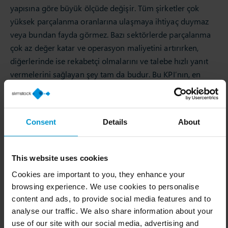
yapısına göre büyük ölçüde değişir. Tüm şirketler çok
yüksek parçalanma oranlarına ulaşmaya ihtiyaç duymaz
veya bundan fayda görmez. Bazı sektörlerde parçalanma
çok az değer katar ve operasyon maliyetini artırırken,
diğerlerinde ise rekabetçi olmalarını ve talebe hızlı yanıt
vermelerini sağlayan şey tam da budur. Bu KPI’nın, en
düşük parçalanma derecesinden en yüksek parçalanma
derecesine kadar farklı üretim ve ticari bağlamlarda nasıl
davrandığına bakalım.
Consent
Details
About
Endüstriyel ve hammadde sektörü: düşük
parçalama
This website uses cookies
Metalurji, kimya ve hammadde gibi sektörlerde, kırılma
Cookies are important to you, they enhance your
oranı genellikle çok düşüktür, hatta 1’e yakındır. Bu
browsing experience. We use cookies to personalise
sektörlerde ürünler büyük hacimlerde pazarlanır (çelik
content and ads, to provide social media features and to
bobinler, petrol varilleri, gübre torbaları) ve müşteriye
analyse our traffic. We also share information about your
ulaşmadan önce parçalanmaları genellikle minimum
use of our site with our social media, advertising and