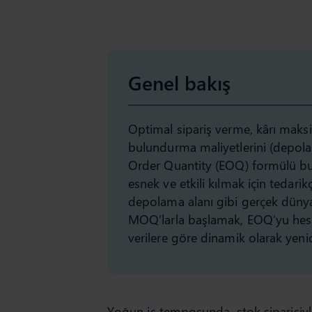
Genel bakış
Optimal sipariş verme, kârı maksim
bulundurma maliyetlerini (depola
Order Quantity (EOQ) formülü bu de
esnek ve etkili kılmak için tedarik
depolama alanı gibi gerçek dünya k
MOQ’larla başlamak, EOQ’yu hesa
verilere göre dinamik olarak yen
Yoğun iş temposunda, stok siparişiyle 