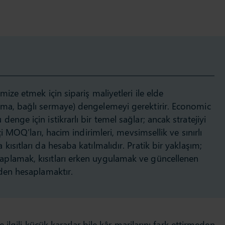
ize etmek için sipariş maliyetleri ile elde
ma, bağlı sermaye) dengelemeyi gerektirir. Economic
nge için istikrarlı bir temel sağlar; ancak stratejiyi
çi MOQ’ları, hacim indirimleri, mevsimsellik ve sınırlı
ısıtları da hesaba katılmalıdır. Pratik bir yaklaşım;
plamak, kısıtları erken uygulamak ve güncellenen
iden hesaplamaktır.
ilgili küçük kararlar bile kâr marjlarını fark ettirmeden