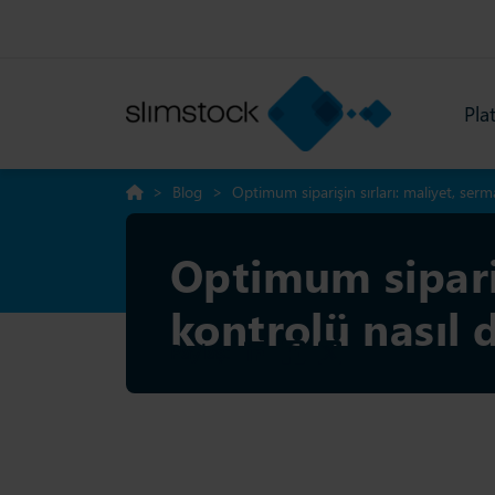
Pla
>
Blog
>
Optimum siparişin sırları: maliyet, serm
Optimum sipariş
kontrolü nasıl 
Paylaş: