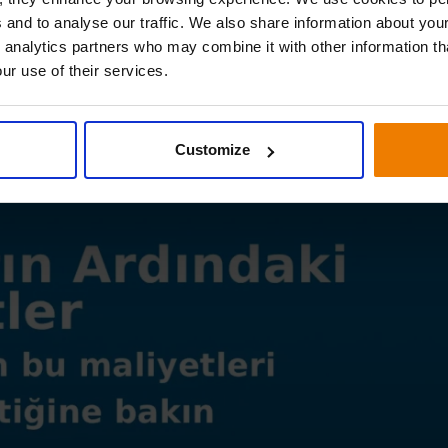
riş verirseniz, stok tutma maliyetleriniz artar. EOQ, en
 and to analyse our traffic. We also share information about your
etini en aza indiren sipariş miktarını bulmanıza yardımc
 analytics partners who may combine it with other information th
ı olması için mükemmel olması gerekmez. Girişleriniz tam
ur use of their services.
u genellikle optimum toplam maliyete yakın olur. Bu da
rilerle uğraşırken, planlama için güvenilir bir temel haline
Customize