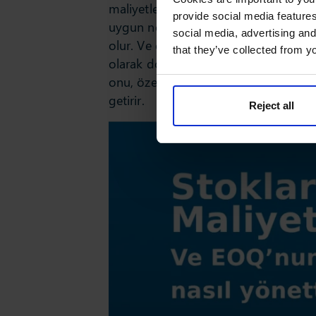
maliyetleriniz yükselir. Çok fazla sipa
provide social media features
uygun noktayı, yani toplam stok maliy
social media, advertising and
olur. Ve en iyi yanı da şudur: Yararl
that they’ve collected from yo
olarak doğru olmasa bile, EOQ sonuc
onu, özellikle belirsizlik veya eksik ve
getirir.
Reject all