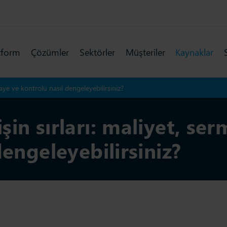
tform
Çözümler
Sektörler
Müşteriler
Kaynaklar
aye ve kontrolü nasıl dengeleyebilirsiniz?
in sırları: maliyet, se
dengeleyebilirsiniz?
Son gün