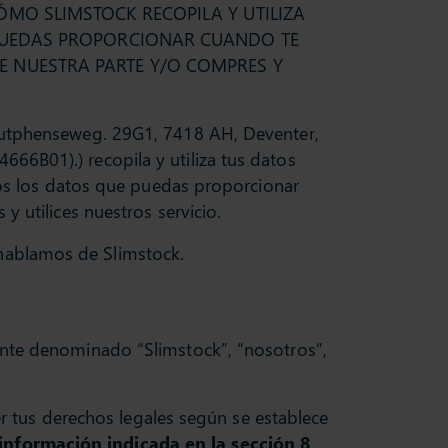
ÓMO SLIMSTOCK RECOPILA Y UTILIZA
E PUEDAS PROPORCIONAR CUANDO TE
E NUESTRA PARTE Y/O COMPRES Y
 Zutphenseweg. 29G1, 7418 AH, Deventer,
66B01).) recopila y utiliza tus datos
idos los datos que puedas proporcionar
y utilices nuestros servicio.
hablamos de Slimstock.
mente denominado “Slimstock”, “nosotros”,
cer tus derechos legales según se establece
información indicada en la sección 8