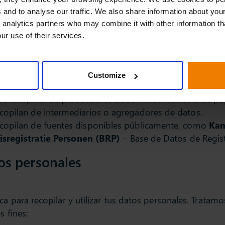
amente
. Recibiremos datos personales sobre ti de diverso
 and to analyse our traffic. We also share information about your
 analytics partners who may combine it with other information th
ur use of their services.
guientes partes:
Customize
búsqueda.
e recopilan de proveedores de servicios técnicos, de pa
copilan de intermediarios o agregadores de datos.
copilan de fuentes disponibles públicamente, como
Kam
isregistratie Personen (BRP)
– Base de Datos de Regis
os personales
ca para recopilar y utilizar tus datos personales. Trata
s fines: