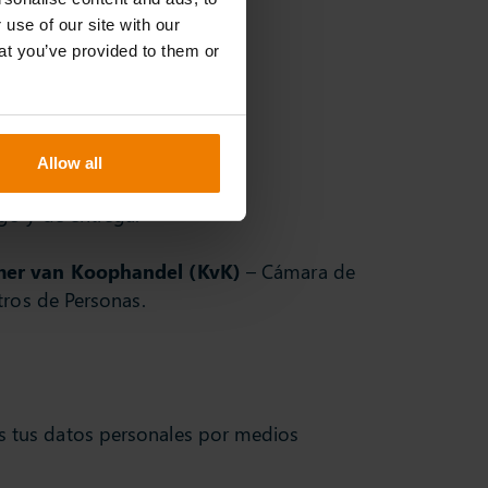
s terceros, según se indica a
 use of our site with our
at you’ve provided to them or
Allow all
go y de entrega.
er van Koophandel (KvK)
– Cámara de
tros de Personas.
mos tus datos personales por medios