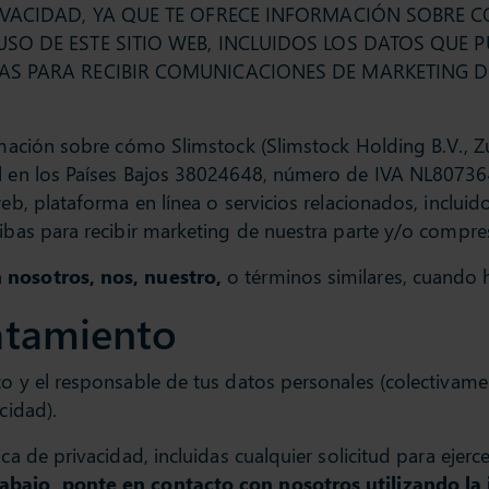
RIVACIDAD, YA QUE TE OFRECE INFORMACIÓN SOBRE C
 USO DE ESTE SITIO WEB, INCLUIDOS LOS DATOS QU
BAS PARA RECIBIR COMUNICACIONES DE MARKETING D
formación sobre cómo Slimstock (Slimstock Holding B.V.,
l en los Países Bajos 38024648, número de IVA NL8073646
web, plataforma en línea o servicios relacionados, inclu
ibas para recibir marketing de nuestra parte y/o compres 
a
nosotros, nos, nuestro,
o términos similares, cuando 
atamiento
nto y el responsable de tus datos personales (colectiva
cidad).
ca de privacidad, incluidas cualquier solicitud para ejer
abajo, ponte en contacto con nosotros utilizando la 