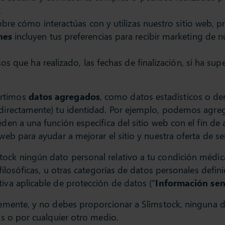
.
bre cómo interactúas con y utilizas nuestro sitio web, pr
nes
incluyen tus preferencias para recibir marketing de n
sos que ha realizado, las fechas de finalización, si ha s
artimos
datos agregados
, como datos estadísticos o d
indirectamente) tu identidad. Por ejemplo, podemos agre
eden a una función específica del sitio web con el fin d
web para ayudar a mejorar el sitio y nuestra oferta de ser
ock ningún dato personal relativo a tu condición médica 
o filosóficas, u otras categorías de datos personales defi
iva aplicable de protección de datos (“
Información sen
ntemente, y no debes proporcionar a Slimstock, ninguna d
ios o por cualquier otro medio.