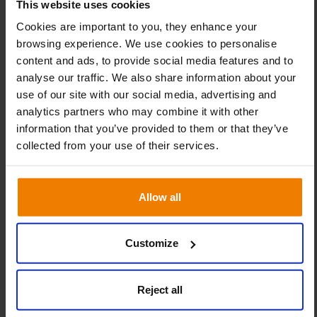
This website uses cookies
Cookies are important to you, they enhance your
browsing experience. We use cookies to personalise
Optimización a nivel granular
content and ads, to provide social media features and to
No todos los productos se comportan igual. Si a esto
analyse our traffic. We also share information about your
le añadimos que la mayoría de las empresas
use of our site with our social media, advertising and
gestionan miles de referencias, nos encontramos en
analytics partners who may combine it with other
un contexto en el que optimización de las previsiones
information that you’ve provided to them or that they’ve
collected from your use of their services.
en una tarea compleja. Slim4 identifica
automáticamente el perfil de demanda de cada
producto para aplicar el plan de previsión más
Allow all
adecuado a cada SKU.
Customize
Reject all