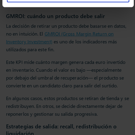
mantener la eficiencia del surtido.
GMROI: cuándo un producto debe salir
La decisión de retirar un producto debe basarse en datos,
no en intuición. El
GMROI (Gross Margin Return on
Inventory Investment)
es uno de los indicadores más
utilizados para este fin.
Este KPI mide cuánto margen genera cada euro invertido
en inventario. Cuando el valor es bajo —especialmente
por debajo del umbral de recuperación— el producto se
convierte en un candidato claro para salir del surtido.
En algunos casos, estos productos se retiran de tienda y se
redistribuyen. En otros, se decide directamente dejar de
reponerlos y gestionar su salida progresiva.
Estrategias de salida: recall, redistribución o
liquidación