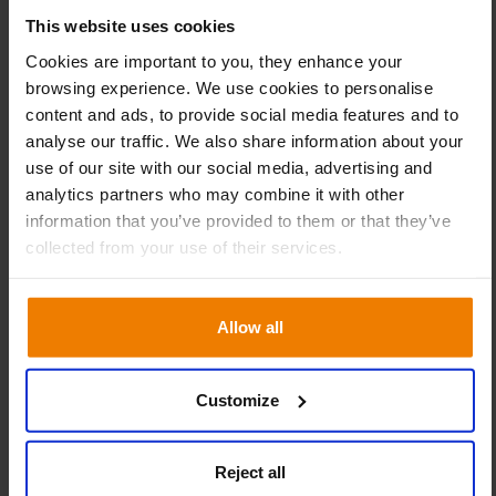
This website uses cookies
Cookies are important to you, they enhance your
browsing experience. We use cookies to personalise
Phase-out: cómo retirar
content and ads, to provide social media features and to
productos sin erosionar el
analyse our traffic. We also share information about your
margen
use of our site with our social media, advertising and
analytics partners who may combine it with other
Mientras que la introducción de productos suele recibir
information that you’ve provided to them or that they’ve
mucha atención, la retirada suele quedar en segundo
collected from your use of their services.
plano. Sin embargo, es en esta fase donde se concentra
una parte significativa del capital inmovilizado.
Allow all
Muchos retailers siguen centrados en productos nuevos y
maduros, descuidando aquellos que han perdido tracción.
Customize
El resultado es acumulación de stock, distorsión de
previsiones y pérdida de rentabilidad.
Reject all
Gestionar el phase-out de forma activa es clave para