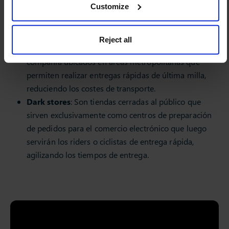
cumplir con estas nuevas demandas, muchas empresas
Customize
están adoptando conceptos como los hubs urbanos y las
dark stores.
Reject all
Hubs urbanos
: Son almacenes pequeños multi-
compañía ubicados en áreas metropolitanas que
permiten realizar entregas rápidas de última milla,
reduciendo los costes de transporte.
Dark stores
: Son tiendas cerradas al público que
sirven exclusivamente como centros de preparación
de pedidos para el comercio electrónico que luego
servirán los riders o ciclistas de entrega rápida,
agilizando los tiempos de entrega.