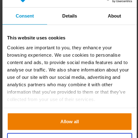
expedición, y mejorar la precisión en la preparación
de pedidos.
Consent
Details
About
RFID y códigos de barras
: Facilitan la identificación
y seguimiento de productos dentro del almacén.
Pick-to-light y Pick-to-voice
: Son sistemas que
This website uses cookies
guían a los operarios en la preparación de pedidos,
Cookies are important to you, they enhance your
mejorando la precisión y velocidad del picking.
browsing experience. We use cookies to personalise
Automatización
: Vehículos guiados automatizados
content and ads, to provide social media features and to
(AGV) y sistemas robotizados para la manipulación
analyse our traffic. We also share information about your
de productos ayudan a reducir tiempos de operación
use of our site with our social media, advertising and
y aumentar la eficiencia.
analytics partners who may combine it with other
information that you’ve provided to them or that they’ve
5. Diseño de redes logísticas para el comercio
collected from your use of their services.
electrónico
El auge del comercio electrónico ha cambiado las
expectativas de los clientes en cuanto a tiempos de
Allow all
entrega y flexibilidad en las opciones de envío. Para