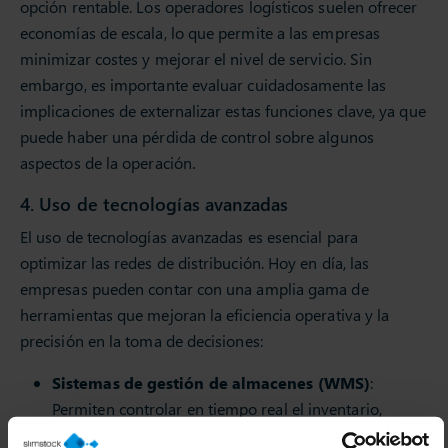
opción rentable. Los operadores logísticos suelen ofrecer
economías de escala, lo que permite a las empresas
minimizar costes y mejorar el nivel de servicio. Sin
embargo, es importante evaluar cuidadosamente las
implicaciones de externalizar estas funciones clave, ya que
puede haber una pérdida de control sobre algunos
aspectos de la operación.
4. Uso de tecnologías avanzadas
El uso de tecnologías avanzadas es esencial para
optimizar las redes de distribución. Hoy en día, las
empresas pueden contar con una amplia gama de
herramientas que mejoran la eficiencia operativa y la
precisión en la toma de decisiones:
Sistemas de gestión de almacenes (WMS)
:
Permiten controlar en tiempo real el inventario,
optimizar los procesos de almacenamiento y