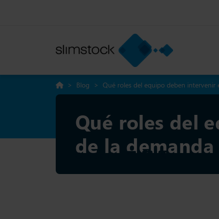
>
Blog
>
Qué roles del equipo deben intervenir 
Qué roles del e
de la demanda
Compartir: