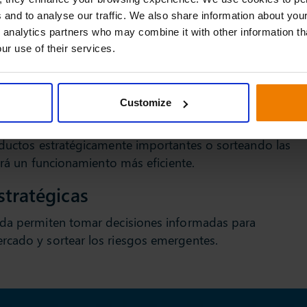
e la cadena de suministro pueden garantizar una
 and to analyse our traffic. We also share information about your
 minimizan los costes y reducen el riesgo de
 analytics partners who may combine it with other information th
ur use of their services.
de recursos
Customize
prevista te permitirá asignar mejor los recursos de tu
a demanda. Ya sea optimizando la inversión en capital
oductos estratégicamente importantes o sorteando las
será un funcionamiento más eficiente.
stratégicas
nda permiten tomar decisiones informadas para
rcado y sortear los riesgos emergentes.