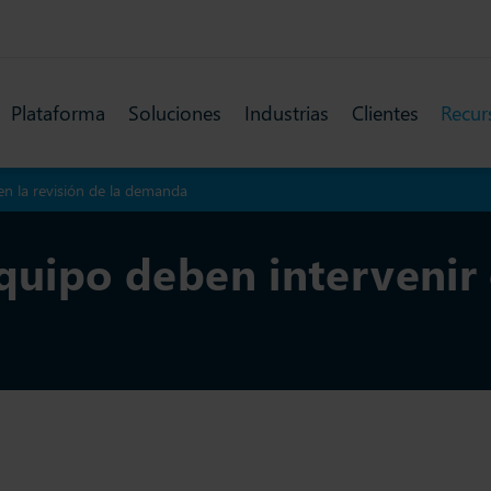
Plataforma
Soluciones
Industrias
Clientes
Recur
en la revisión de la demanda
quipo deben intervenir 
Wesle
Última actua