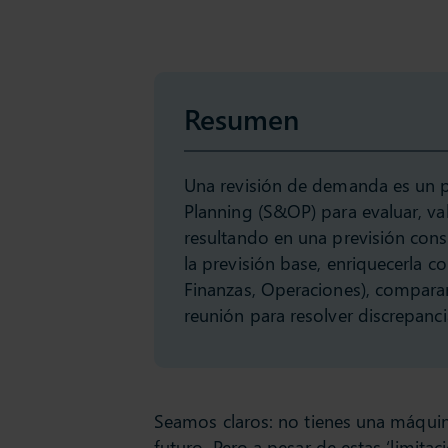
Resumen
Una revisión de demanda es un p
Planning (S&OP) para evaluar, va
resultando en una previsión cons
la previsión base, enriquecerla c
Finanzas, Operaciones), comparar
reunión para resolver discrepanc
Seamos claros: no tienes una máquina
futuro. Pero a pesar de estas ‘limitac