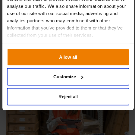
important et les meilleures pratiques pour le mettre
analyse our traffic. We also share information about your
en œuvre correctement.
use of our site with our social media, advertising and
analytics partners who may combine it with other
information that you’ve provided to them or that they’ve
collected from your use of their services.
18 Nov 2025
Approvisionnements
Allow all
Customize
BLOG
Reject all