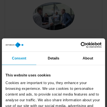
Ne vous contentez pas d’un
Consent
Details
About
second choix
Les nouvelles connaissances telles que l’IA et le
This website uses cookies
Machine Learning sont intégrées de manière
Cookies are important to you, they enhance your
harmonieuse dans notre solution. Il en résulte
browsing experience. We use cookies to personalise
une prise de décision rapide et semi-autonome.
content and ads, to provide social media features and to
Mais vous gardez toujours le contrôle.
analyse our traffic. We also share information about your
use of our site with our social media, advertising and