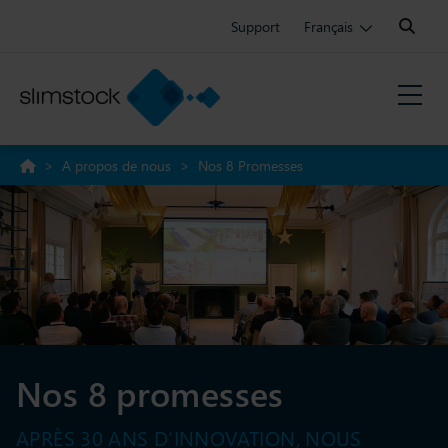
Search:
Support
Français
>
A propos de nous
>
Nos 8 Promesses
Nos 8 promesses
APRÈS 30 ANS D’INNOVATION, NOUS