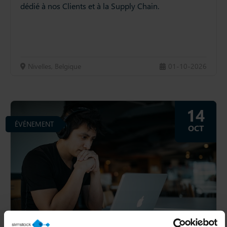
dédié à nos Clients et à la Supply Chain.
Nivelles, Belgique
01-10-2026
14
ÉVÉNEMENT
OCT