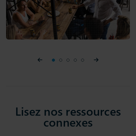
Prev slider
1
2
3
4
5
Prev slider
Lisez nos ressources
connexes