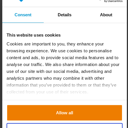
Webinar Slim4 Commander
Consent
Details
About
efficacement
This website uses cookies
Commander efficacement, c'est bien plus que passer
une commande à temps. Lors de ce webinar,
Cookies are important to you, they enhance your
découvrez ce que votre fréquence de commande
browsing experience. We use cookies to personalise
révèle sur votre processus, et comment l'améliorer
content and ads, to provide social media features and to
analyse our traffic. We also share information about your
pour garder une vue d'ensemble, éviter les erreurs et
use of our site with our social media, advertising and
les commandes superflues, et exploiter pleinement
analytics partners who may combine it with other
votre calendrier de commande. Vous repartirez
information that you’ve provided to them or that they’ve
également avec des conseils pratiques pour
collected from your use of their services.
commander de façon plus intelligente et structurée,
directement applicables dans votre quotidien.
Allow all
Online
14-10-2026