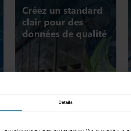
Créez un standard
clair pour des
données de qualité
Details
, they enhance your browsing experience. We use cookies to per