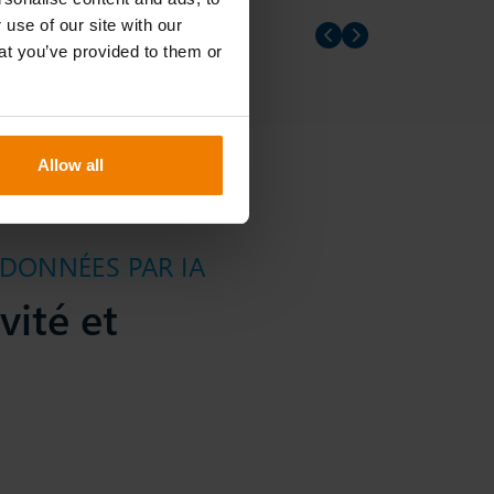
 use of our site with our
Prev slider
Prev slider
at you’ve provided to them or
Allow all
 DONNÉES PAR IA
vité et