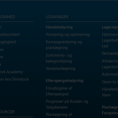
SOMHED
LOSNINGER
r
Handelsstyring
Lagersty
 virksomhed
Prisstyring og optimering
Optimeri
Lagerbeh
ygtighed
Kampagnestyring og
Led
planlægning
er
Netværks
Sortiments- og
re
kategoristyring
Allokerin
r
Lagerbeh
Vareplanlægning
tock Academy
Automati
rer hos Slimstock
Efterspørgselsstyring
Open to 
Forudsigelse af
Håndterin
Efterspørgsel
Varer
Prognoser på Kunder og
Salgskanaler
Planlægn
OURCER
Forsyni
Planlægning af