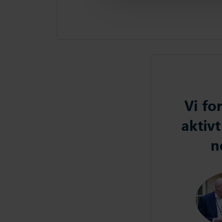
Vi fo
aktiv
n