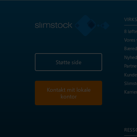
VIRK
8 løfte
Vores
Bæred
Nyhed
Støtte side
Partne
Kunde
Slims
Kontakt mit lokale
Karrie
kontor
RESS