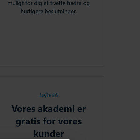
muligt for dig at træffe bedre og
hurtigere beslutninger.
Løfte#6
Vores akademi er
gratis for vores
kunder