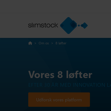
>
Om os
>
8 løfter
Vores 8 løfter
EFTER 30 ÅR MED INNOVATION L
Udforsk vores platform