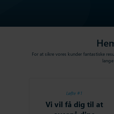
Hem
For at
sikre
vores
kunder
fantastiske
resu
lange
Løfte #1
Vi vil få dig til at