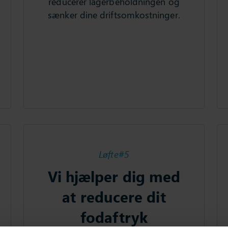
reducerer lagerbeholdningen og
sænker dine driftsomkostninger.
Løfte#5
Vi hjælper dig med
at reducere dit
fodaftryk