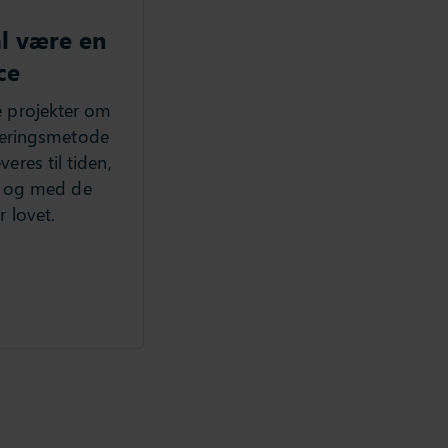
l være en
ce
e projekter om
teringsmetode
veres til tiden,
t og med de
r lovet.