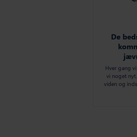
De beds
komm
jæv
Hver gang vi 
vi noget nyt.
viden og ind