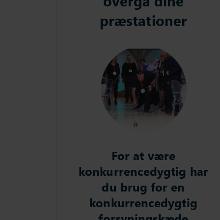
overgå dine
præstationer
For at være
konkurrencedygtig har
du brug for en
konkurrencedygtig
forsyningskæde