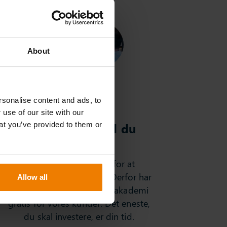
About
sonalise content and ads, to
 use of our site with our
For at vinde skal du
at you’ve provided to them or
træne
Træning er afgørende for at
forbedre præstationerne. Derfor har
Allow all
vi besluttet at åbne vores akademi
gratis for vores kunder. Det eneste,
du skal investere, er din tid.