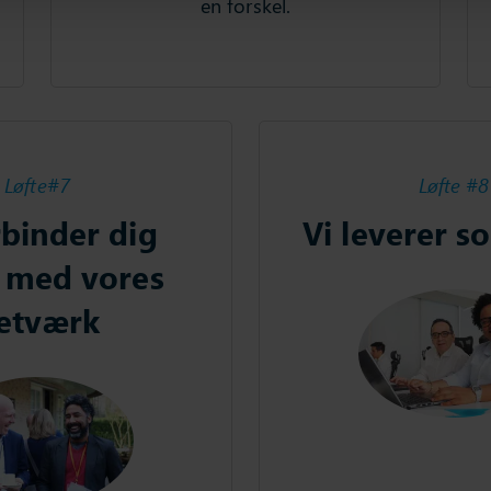
en forskel.
Løfte#7
Løfte #8
rbinder dig
Vi leverer s
t med vores
etværk