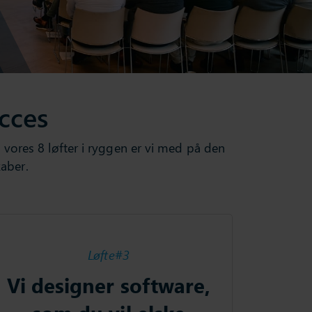
cces
d
vores
8
løfter
i
ryggen
er vi med
på
den
kaber
.
Løfte#3
Vi designer software,