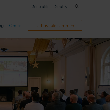
Search:
Støtte side
Dansk
ng
Om os
Lad os tale sammen