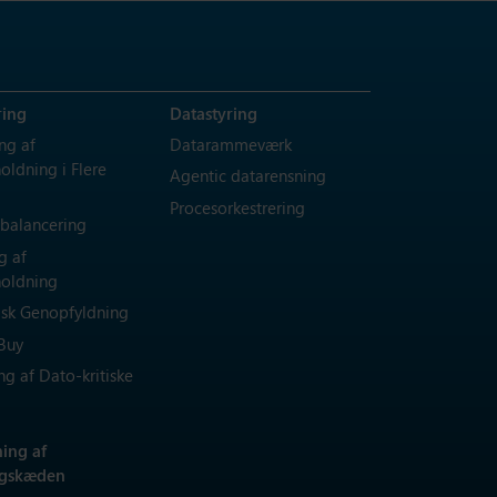
ring
Datastyring
ng af
Datarammeværk
oldning i Flere
Agentic datarensning
Procesorkestrering
balancering
g af
oldning
sk Genopfyldning
Buy
g af Dato-kritiske
ing af
ngskæden