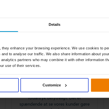
Details
, they enhance your browsing experience. We use cookies to per
 and to analyse our traffic. We also share information about your
Vi hjælper dig med at
 analytics partners who may combine it with other information th
ur use of their services.
reducere dit fodaftryk
Ved at optimere forsyningskæderne
hjælper vi dig med at reducere
Customize
affaldet og dermed dit CO2-
fodaftryk betydeligt. Det er
spændende at se vores kunder gøre