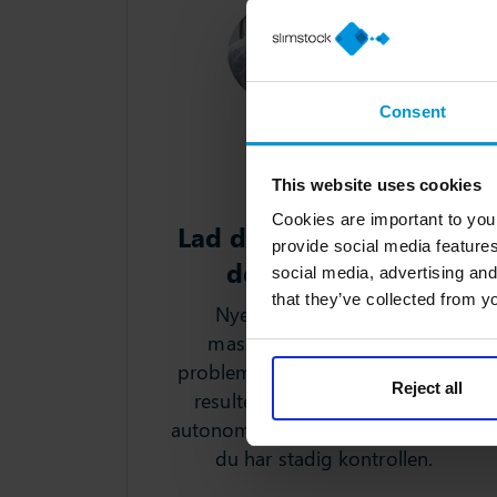
Consent
This website uses cookies
Cookies are important to you
Lad dig ikke nøjes med
provide social media features
det næstbedste
social media, advertising and
that they’ve collected from yo
Nye indsigter som AI og
maskinlæring er integreret
problemfrit i vores løsning. Dette
Reject all
resulterer i superhurtig, semi-
autonom beslutningstagning. Men
du har stadig kontrollen.