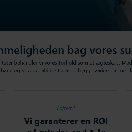
meligheden bag vores su
ltater
behandler
vi
vores
forhold
som
et
ægteskab
. Me
bane
og
stræber
altid
efter
at
opbygge
varige
partners
Løfte#2
Vi garanterer en ROI