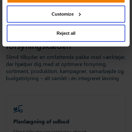
Customize
Planlægning af
Reject all
forsyningskæden
Slim4 tilbyder en omfattende pakke med værktøjer,
der hjælper dig med at optimere forsyning,
sortiment, produktion, kampagner, samarbejde og
budgetstyring – alt samlet i én integreret løsning
Planlægning af udbud
Slim4 tilbyder serviceniveau-drevet