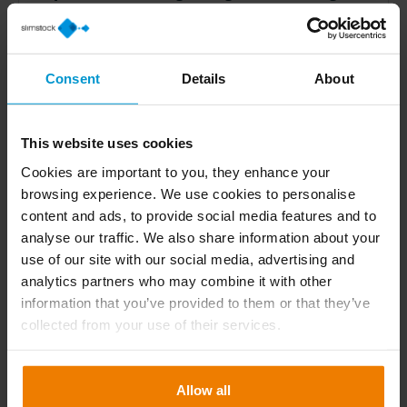
Få fuldt overblik over, hvor lagerbeholdningen
bedst fordeles – også på tværs af omfattende
butiksnetværk. Manuel tildeling fører ofte til
Consent
Details
About
overfyldte lagre ét sted og mangel andre steder.
Hastværk med nedsættelse af varer og oprydning
forværrer problemet, men Slim4 løser det med
This website uses cookies
datadrevet intelligens og præcis lagerstyring.
Cookies are important to you, they enhance your
browsing experience. We use cookies to personalise
content and ads, to provide social media features and to
analyse our traffic. We also share information about your
use of our site with our social media, advertising and
analytics partners who may combine it with other
Styring af åbent køb (OTB)
information that you’ve provided to them or that they’ve
Slimstocks Slim4-platform hjælper virksomheder
collected from your use of their services.
med at tilpasse ordrer til budgetter og integrere
cashflow-begrænsninger i lagerprocessen gennem
Allow all
avancerede OTB-funktioner (open to buy).