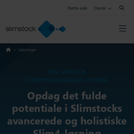
Search:
Støtte side
Dansk
>
Løsninger
DIN SAMLEDE
FORSYNINGSKÆDEPLATFORM
Opdag det fulde
potentiale i Slimstocks
avancerede og holistiske
Slim4-løsning