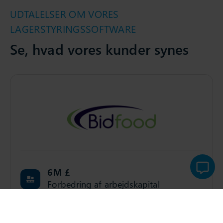
UDTALELSER OM VORES
LAGERSTYRINGSSOFTWARE
Se, hvad vores kunder synes
6
M £
Forbedring af arbejdskapital
60
%