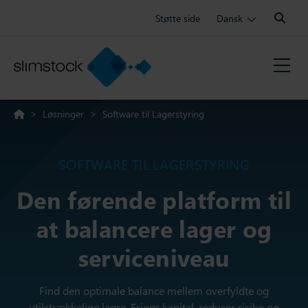
Search:
Støtte side
Dansk
>
Løsninger
>
Software til Lagerstyring
SOFTWARE TIL LAGERSTYRING
Den førende platform til
at balancere lager og
serviceniveau
Find den optimale balance mellem overfyldte og
utilstrækkelige lagre. Frigør kapital, reducer risiko og