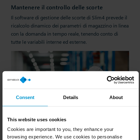
Mantenere il controllo delle scorte
Il software di gestione delle scorte di Slim4 prevede il
ricalcolo dinamico dei parametri di magazzino in linea
con la domanda in tempo reale, tenendo conto di
tutte le variabili interne ed esterne.
Consent
Details
About
This website uses cookies
Cookies are important to you, they enhance your
browsing experience. We use cookies to personalise