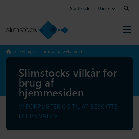
Search:
Støtte side
Dansk
>
Betingelser for brug af webstedet
Slimstocks vilkår for
brug af
hjemmesiden
VI FORPLIGTER OS TIL AT BESKYTTE
DIT PRIVATLIV