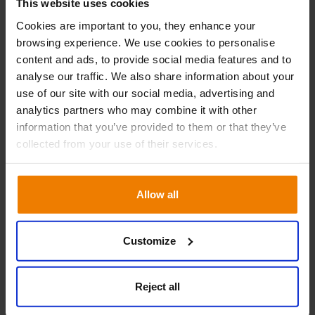
This website uses cookies
Cookies are important to you, they enhance your
browsing experience. We use cookies to personalise
content and ads, to provide social media features and to
analyse our traffic. We also share information about your
use of our site with our social media, advertising and
analytics partners who may combine it with other
information that you’ve provided to them or that they’ve
collected from your use of their services.
Allow all
In-house helpdesk til din tjeneste
Softwaren skal støtte dine medarbejdere og processer
Customize
problemfrit. Derfor er vores engagerede interne helpdesk
altid klar til at tilbyde 5-stjernet support til alle vores
kunder.
Reject all