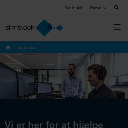
Search:
Støtte side
Dansk
>
Støtte side
Vi er her for at hjælpe