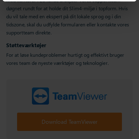
Med kontorer i 28 lande arbejder vores supportteam
døgnet rundt for at holde dit Slim4-miljø i topform. Hvis
du vil tale med en ekspert på dit lokale sprog og i din
tidszone, skal du udfylde formularen eller kontakte vores
supportteam direkte.
Støtteværktøjer
For at løse kundeproblemer hurtigt og effektivt bruger
vores team de nyeste værktøjer og teknologier.
Download TeamViewer