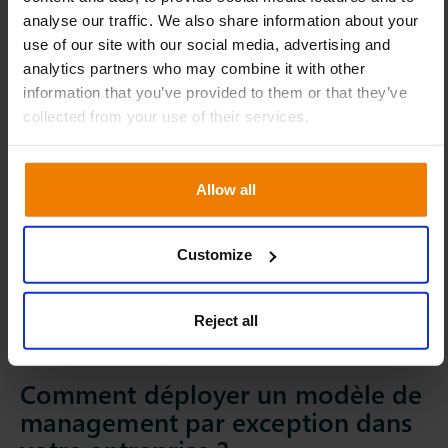
Cette simplification de la gestion de la Supply
analyse our traffic. We also share information about your
Chain a permis à Alipensa de réduire le nombre
use of our site with our social media, advertising and
de collaborateurs affectés au traitement des
analytics partners who may combine it with other
commandes. Parallèlement, la courbe
information that you’ve provided to them or that they’ve
d’apprentissage pour maîtriser la plateforme est
collected from your use of their services.
bien plus courte que dans le système précédent,
permettant ainsi une formation plus rapide des
Allow all
planificateurs.
Lire le témoignage complet d’Alipensa sur sa
Customize
collaboration avec Slimstock
Reject all
Comment déployer un modèle de
management par exception dans