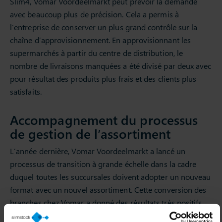
Slim4, Vomar Voordeelmarkt peut prévoir la demande
avec beaucoup plus de précision. Cela a permis à
l’entreprise de conserver un plus grand contrôle sur la
chaîne d’approvisionnement. En approvisionnant les
supermarchés à partir du centre de distribution, le
nombre de livraisons manquées a été divisé par deux avec
pour résultat des produits plus frais et des clients plus
satisfaits.
Accompagnement du processus
de gestion de l’assortiment
L’année dernière, Vomar Voordeelmarkt a lancé un
processus de transition à grande échelle dans la cadre
duquel toutes les succursales doivent adopter un nouveau
format avec un nouvel assortiment. Cette conversion des
branches chez Vomar a donné des résultats très positifs.
Selon Kors, Slim4 a apporté une précieuse contribution à