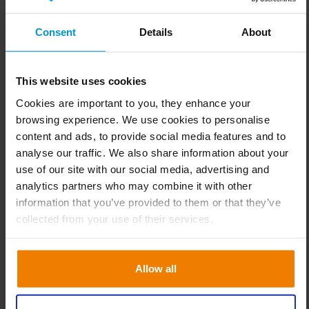
ce processus. “Avec Slim4, nous pouvons anticiper
différents scénarios de changements d’assortiment. Le
Consent
Details
About
logiciel rend les modèles de vente beaucoup plus
compréhensibles. Par conséquent, nous pouvons effectuer
les transformations requises plus rapidement.”
This website uses cookies
Cookies are important to you, they enhance your
D’acheteurs à véritables
browsing experience. We use cookies to personalise
gestionnaires de stocks
content and ads, to provide social media features and to
analyse our traffic. We also share information about your
Grâce à la mise en place de Slim4 et à la formation
use of our site with our social media, advertising and
associée, le processus d’achat chez Vomar Voordeelmarkt
analytics partners who may combine it with other
est désormais beaucoup plus efficace. “Notre équipe
information that you’ve provided to them or that they’ve
d’approvisionnement a été formée par Slimstock et ce
collected from your use of their services.
sont maintenant des gestionnaires de stocks à part
entière. Grâce aux principes de gestion par exception de
Allow all
Slim4, ils disposent de plus de temps pour se concentrer
sur les articles nécessitant une attention particulière. De
plus, l’équipe peut communiquer de manière proactive