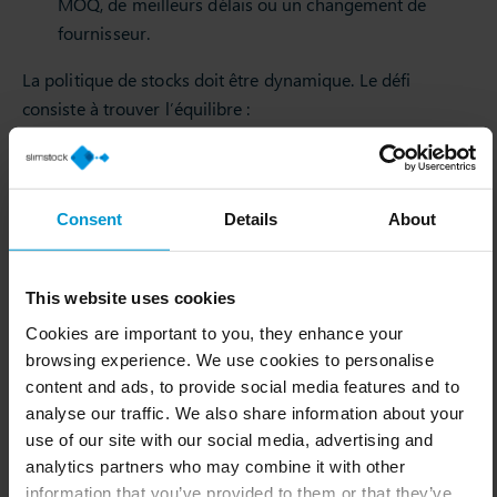
MOQ, de meilleurs délais ou un changement de
fournisseur.
La politique de stocks doit être dynamique. Le défi
consiste à trouver l’équilibre :
Trop de stock
→ capital immobilisé et obsolescence.
Pas assez de stock
→ ventes perdues et clients
insatisfaits.
Consent
Details
About
La flexibilité et des prévisions avancées sont
indispensables pour gérer la volatilité inherente de la
This website uses cookies
demande à longue traîne.
Cookies are important to you, they enhance your
browsing experience. We use cookies to personalise
3. Prioriser les domaines qui nécessitent une
content and ads, to provide social media features and to
attention particulière
analyse our traffic. We also share information about your
Les enseignements tirés de l’analyse ABC permettent
use of our site with our social media, advertising and
d’identifier :
analytics partners who may combine it with other
information that you’ve provided to them or that they’ve