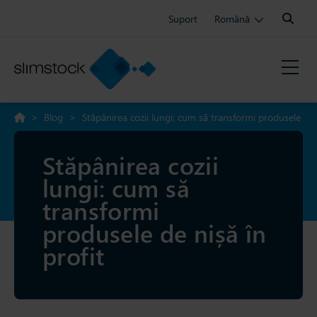
Search:
Suport
Română
>
Blog
>
Stăpânirea cozii lungi: cum să transformi produsele
de nișă în profit
Stăpânirea cozii
lungi: cum să
transformi
produsele de nișă în
profit