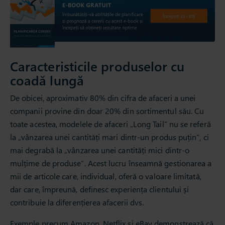
Caracteristicile produselor cu
coadă lungă
De obicei, aproximativ 80% din cifra de afaceri a unei
companii provine din doar 20% din sortimentul său. Cu
toate acestea, modelele de afaceri „Long Tail” nu se referă
la „vânzarea unei cantități mari dintr-un produs puțin”, ci
mai degrabă la „vânzarea unei cantități mici dintr-o
mulțime de produse”. Acest lucru înseamnă gestionarea a
mii de articole care, individual, oferă o valoare limitată,
dar care, împreună, definesc experiența clientului și
contribuie la diferențierea afacerii dvs.
Exemple precum Amazon, Netflix și eBay demonstrează că