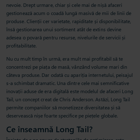
nevoie. Drept urmare, chiar și cele mai de nișă afaceri
gestionează acum o coadă lungă masivă de mii de linii de
produse. Clienții cer varietate, rapiditate și disponibilitate,
însă gestionarea unui sortiment atât de extins devine
adesea o povară pentru resurse, nivelurile de servicii și
profitabilitate.
Nu cu mult timp în urmă, era mult mai profitabil să te
concentrezi pe piața de masă, vânzând volume mari din
câteva produse. Dar odată cu apariția internetului, peisajul
s-a schimbat dramatic. Una dintre cele mai semnificative
inovații aduse de era digitală este modelul de afaceri Long
Tail, un concept creat de Chris Anderson. Astăzi, Long Tail
permite companiilor să monetizeze diversitatea și să
deservească nișe foarte specifice pe piețele globale.
Ce înseamnă Long Tail?
Înainte de a ne apuca de strategiile de optimizare, este