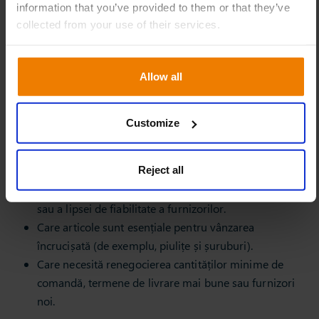
information that you’ve provided to them or that they’ve
scoase din producție.
collected from your use of their services.
2. Decizii privind stocurile și politica de
inventariere
Allow all
Odată ce segmentarea este clară, întreprinderile pot
decide:
Customize
Care articole Long Tail nu ar trebui să fie păstrate în
stoc din cauza marjelor minime.
Reject all
Care articole care nu sunt în prezent în stoc ar trebui
să fie stocate din cauza termenelor lungi de livrare
sau a lipsei de fiabilitate a furnizorilor.
Care articole sunt esențiale pentru vânzarea
încrucișată (de exemplu, piulițe și șuruburi).
Care necesită renegocierea cantităților minime de
comandă, termene de livrare mai bune sau furnizori
noi.