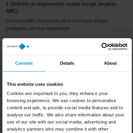
1. Definiți și segmentați coada lungă (analiza
ABC)
O analiză ABC structurată oferă informații despre
produsele cele mai importante.
Segmentați articolele în funcție de factori precum:
Marjă.
Volum sau rotație.
Consent
Details
About
Impactul asupra satisfacției clienților.
Relevanța strategică.
Contribuția la vânzările asociate.
This website uses cookies
Cookies are important to you, they enhance your
Această segmentare permite luarea de decizii țintite:
browsing experience. We use cookies to personalise
content and ads, to provide social media features and to
Prioritizarea articolelor cu impact ridicat.
analyse our traffic. We also share information about your
Identificarea produselor care stimulează vânzările
use of our site with our social media, advertising and
încrucișate.
analytics partners who may combine it with other
Detectarea articolelor care nu adaugă valoare și pot fi