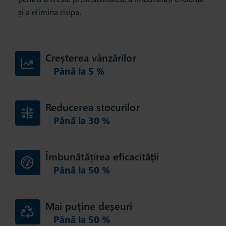
și a elimina risipa.
Creșterea vânzărilor
Până la
5
%
Reducerea stocurilor
Până la
30
%
Îmbunătățirea eficacității
Până la
50
%
Mai puține deșeuri
Până la
50
%