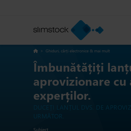
>
Ghiduri, cărți electronice & mai mult
Îmbunătățiți lanț
aprovizionare cu 
experților.
DUCEȚI LANȚUL DVS. DE APROVI
URMĂTOR.
Subiect