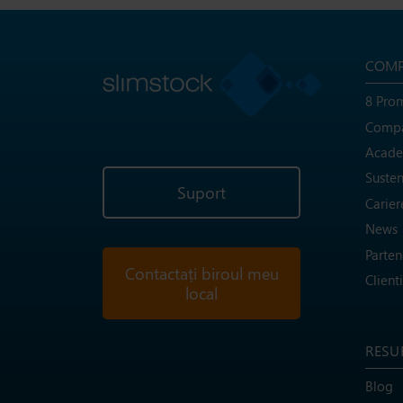
COMP
8 Prom
Compa
Acade
Susten
Suport
Carier
News
Parten
Contactați biroul meu
Clienti
local
RESU
Blog