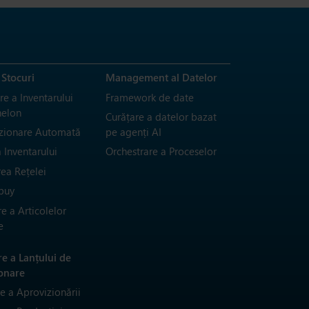
 Stocuri
Management al Datelor
e a Inventarului
Framework de date
helon
Curățare a datelor bazat
zionare Automată
pe agenți AI
 Inventarului
Orchestrare a Proceselor
rea Rețelei
buy
e a Articolelor
e
re a Lanțului de
onare
re a Aprovizionării