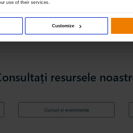
ur use of their services.
Customize
30 Mar 2023
Planificare a Cererii
onsultați resursele noast
Cursuri și evenimente