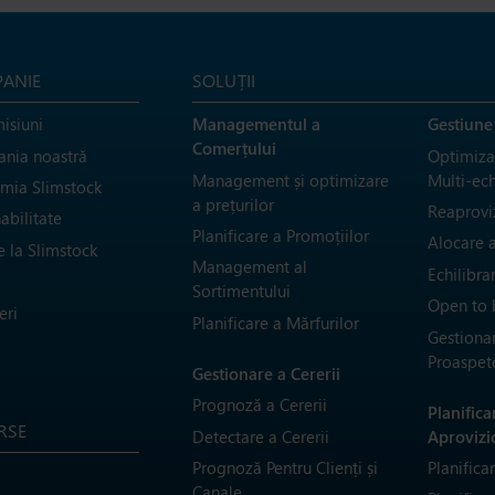
ANIE
SOLUȚII
isiuni
Managementul a
Gestiune
Comerțului
nia noastră
Optimizar
Management și optimizare
Multi-ec
mia Slimstock
a prețurilor
Reaprovi
abilitate
Planificare a Promoțiilor
Alocare a
e la Slimstock
Management al
Echilibra
Sortimentului
Open to 
eri
Planificare a Mărfurilor
Gestionar
Proaspet
Gestionare a Cererii
Prognoză a Cererii
Planifica
RSE
Detectare a Cererii
Aprovizi
Prognoză Pentru Clienți și
Planifica
Canale