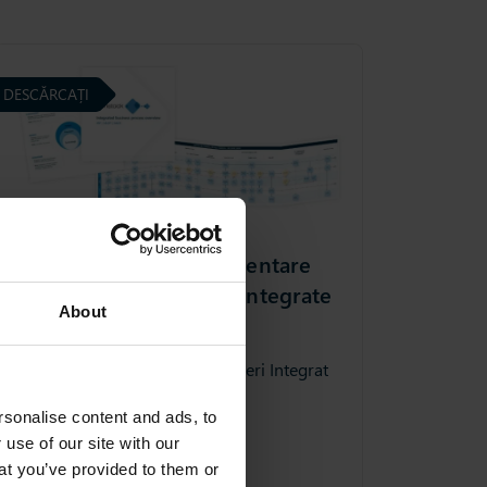
DESCĂRCAȚI
Conținut exclusiv: Prezentare
generală a proceselor integrate
About
de afaceri
Hartă Exclusivă: Proces de Afaceri Integrat
sonalise content and ads, to
 use of our site with our
at you’ve provided to them or