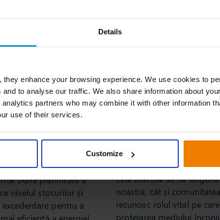
Prin consolidarea comenzilor, eliminarea
Pr
 a
erorilor de planificare și eficientizarea
as
Details
reaprovizionării, puteți reduce numărul de
pu
camioane pe drumuri pentru a vă
pe
de
îmbunătăți semnificativ amprenta de
du
carbon.
, they enhance your browsing experience. We use cookies to per
 and to analyse our traffic. We also share information about your
 analytics partners who may combine it with other information th
ur use of their services.
mul de energie
Implicarea oamenilor 
Customize
face diferența
toc în exces vă consumă
Este esențial să ne asigură
o mai bună planificare a
noastră, cât și comunitatea
ce nivelul stocurilor și
recunosc rolul vital pe care
e excedentare pentru a
protejarea mediului înconju
 mai eficientă a energiei.