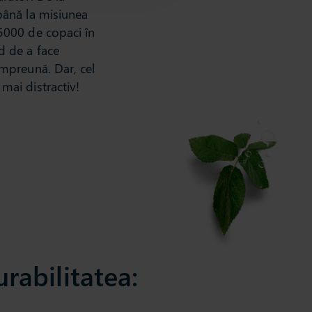
până la misiunea
5000 de copaci în
d de a face
împreună. Dar, cel
mai distractiv!
urabilitatea: