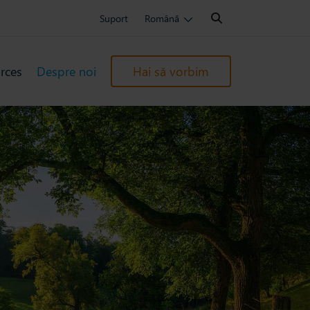
Search:
Suport
Română
rces
Despre noi
Hai să vorbim