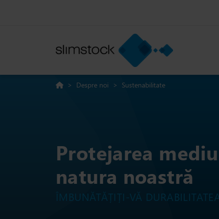
>
Despre noi
>
Sustenabilitate
Protejarea mediul
natura noastră
ÎMBUNĂTĂȚIȚI-VĂ DURABILITATE