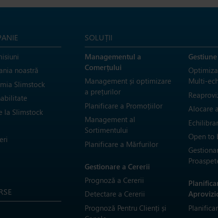
ANIE
SOLUȚII
isiuni
Managementul a
Gestiune
Comerțului
nia noastră
Optimizar
Management și optimizare
Multi-ec
mia Slimstock
a prețurilor
Reaprovi
abilitate
Planificare a Promoțiilor
Alocare a
e la Slimstock
Management al
Echilibra
Sortimentului
Open to 
eri
Planificare a Mărfurilor
Gestionar
Proaspet
Gestionare a Cererii
Prognoză a Cererii
Planifica
RSE
Detectare a Cererii
Aprovizi
Prognoză Pentru Clienți și
Planifica