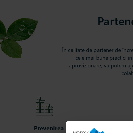
Parten
În calitate de partener de înc
cele mai bune practici î
aprovizionare, vă putem aju
colab
Prevenirea achizițiilor excesive