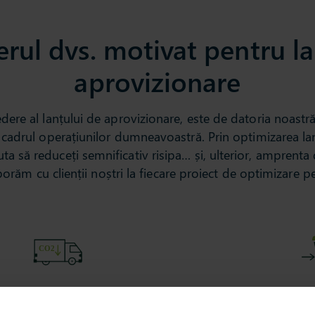
erul dvs. motivat pentru la
aprovizionare
redere al lanțului de aprovizionare, este de datoria noast
n cadrul operațiunilor dumneavoastră. Prin optimizarea 
ta să reduceți semnificativ risipa… și, ulterior, amprenta
orăm cu clienții noștri la fiecare proiect de optimizare p
Reducerea emisiilor din transporturi
El