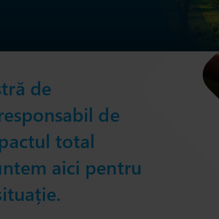
tră de
responsabil de
pactul total
untem aici pentru
ituație.