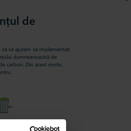
nțul de
ră să vă ajutăm să implementați
lanțului dumneavoastră de
 de carbon. Din acest motiv,
entru:
iminarea risipei