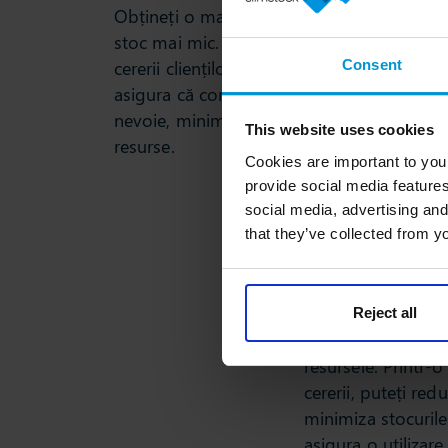
Obțineți o mai bună disponibilitate cu un
stoc mai mic. Printr-o mai bună înțelegere
Consent
cererii clienților dumneavoastră, vă puteți
asigura că comandați doar ceea ce aveți
nevoie, minimizând astfel riscul de risipă 
This website uses cookies
resurse.
Cookies are important to you
provide social media features
social media, advertising and
that they’ve collected from yo
Reduceți consu
Reject all
Menținerea unui s
resursele. Printr-
cererii, puteți redu
minimiza stocuril
asigura o utilizare