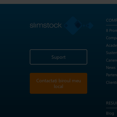
COMP
8 Prom
Compa
Acade
Susten
Suport
Carier
News
Parten
Contactați biroul meu
Clienti
local
RESU
Blog