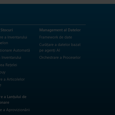
 Stocuri
Management al Datelor
e a Inventarului
Framework de date
helon
Curățare a datelor bazat
zionare Automată
pe agenți AI
 Inventarului
Orchestrare a Proceselor
rea Rețelei
buy
e a Articolelor
e
re a Lanțului de
onare
re a Aprovizionării