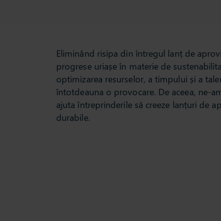
Eliminând risipa din întregul lanț de apr
progrese uriașe în materie de sustenabilit
optimizarea resurselor, a timpului și a tale
întotdeauna o provocare. De aceea, ne-am 
ajuta întreprinderile să creeze lanțuri de a
durabile.