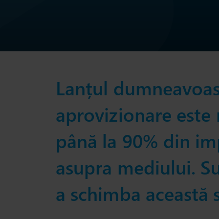
Lanțul dumneavoas
aprovizionare este 
până la 90% din im
asupra mediului. S
a schimba această s