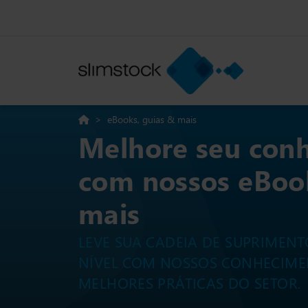
>
eBooks, guias & mais
Melhore seu con
com nossos eBook
mais
LEVE SUA CADEIA DE SUPRIMEN
NÍVEL COM NOSSOS CONHECIMEN
MELHORES PRÁTICAS DO SETOR.