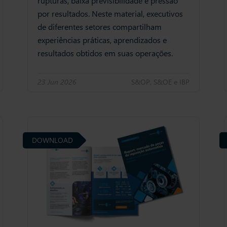
rupturas, baixa previsibilidade e pressão
por resultados. Neste material, executivos
de diferentes setores compartilham
experiências práticas, aprendizados e
resultados obtidos em suas operações.
23 Jun 2026
S&OP, S&OE e IBP
DOWNLOAD