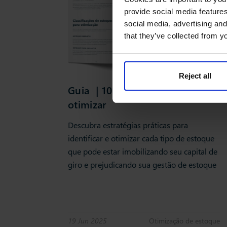
provide social media features
social media, advertising and
that they’ve collected from yo
Reject all
Guia | 10 tipos de estoque para
otimizar
Descubra estratégias práticas para
identificar e otimizar cada tipo de estoque
que pode estar imobilizando seu capital de
giro e prejudicando sua gestão de estoque
19 Jun 2025
Otimização de estoque