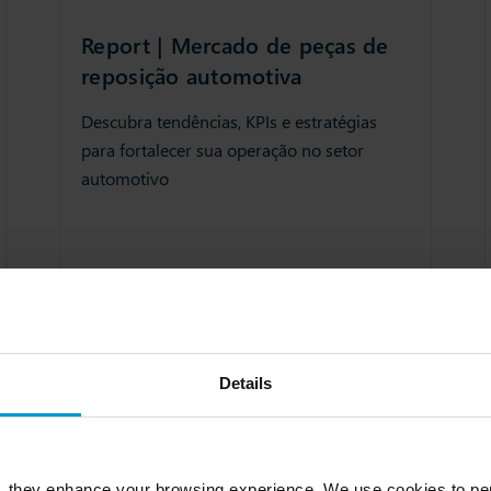
Report | Mercado de peças de
reposição automotiva
Descubra tendências, KPIs e estratégias
para fortalecer sua operação no setor
automotivo
16 Oct 2025
Cadeia de suprimentos
Details
DOWNLOAD
, they enhance your browsing experience. We use cookies to per