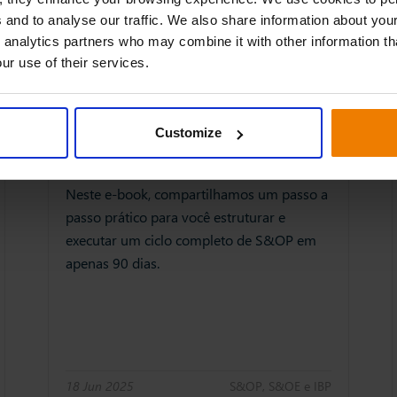
 and to analyse our traffic. We also share information about your
 analytics partners who may combine it with other information th
ur use of their services.
Customize
Guia | S&OP em 90 dias
Neste e-book, compartilhamos um passo a
passo prático para você estruturar e
executar um ciclo completo de S&OP em
apenas 90 dias.
18 Jun 2025
S&OP, S&OE e IBP