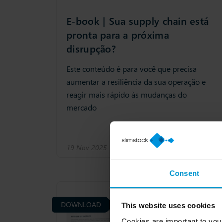
E-book | Sua supply chain está
pronta para a próxima
disrupção?
Este conteúdo é para você que precisa
aumentar a resiliência da sua operação e
reagir mais rápido às mudanças do
mercado
19 Nov 2025
Cadeia de suprimentos
Consent
DOWNLOAD
This website uses cookies
Cookies are important to you