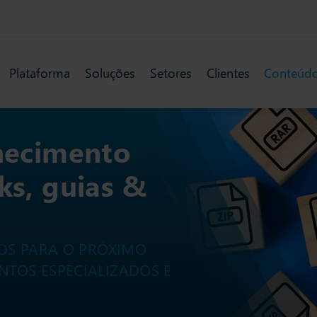
Plataforma
Soluções
Setores
Clientes
Conteúd
hecimento
s, guias &
TOS PARA O PRÓXIMO
TOS ESPECIALIZADOS E