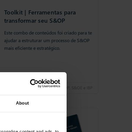
Toolkit | Ferramentas para
transformar seu S&OP
Este combo de conteúdos foi criado para te
ajudar a estruturar um processo de S&OP
mais eficiente e estratégico.
25 Jun 2025
S&OP, S&OE e IBP
About
DOWNLOAD
sonalise content and ads, to