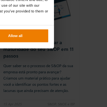
 use of our site with our
at you’ve provided to them or
Allow all
Checklist | Como avaliar a
maturidade do seu S&OP em 11
passos
Quer saber se o processo de S&OP da sua
empresa está pronto para avançar?
Criamos um material prático para ajudar
você a identificar os pontos fortes e as
lacunas que ainda precisam de atenção.
15 Apr 2025
S&OP, S&OE e IBP