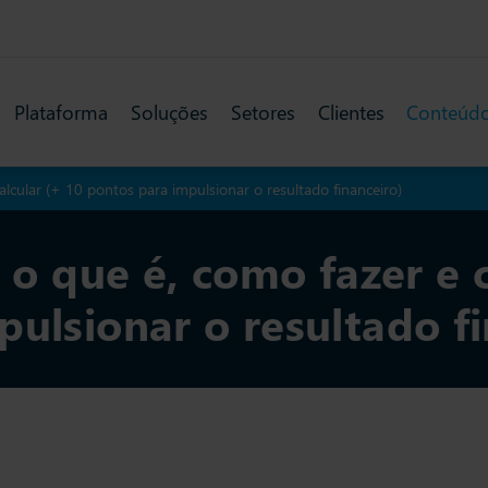
Plataforma
Soluções
Setores
Clientes
Conteúd
calcular (+ 10 pontos para impulsionar o resultado financeiro)
: o que é, como fazer e 
ulsionar o resultado fi
Última atualização: 17