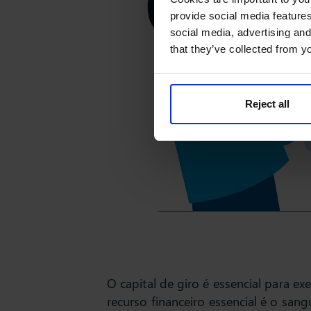
provide social media features
social media, advertising and
that they’ve collected from yo
Reject all
O capital de giro é essencial para e
recurso financeiro essencial é o san