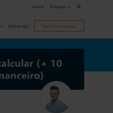
Search:
Suporte
Português
os
Sobre nós
Vamos conversar
calcular (+ 10
nanceiro)
Sam Phipps
 Setembro 2024
|
4 min