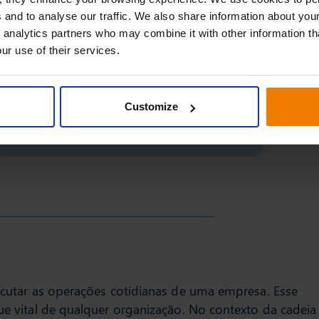
 and to analyse our traffic. We also share information about your
 analytics partners who may combine it with other information th
ur use of their services.
Customize
xecutar as operações cotidianas de uma empresa. Esse
gue vital de qualquer organização. No contexto da cadeia