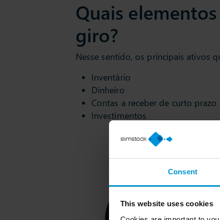
Quais elementos
giro?
Nesse sentido, os principais ativos 
Inventário
Dinheiro
Contas a receber de curto prazo
Investimentos
Consent
This website uses cookies
Cookies are important to you