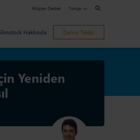
Search:
Müşteri Destek
Türkçe
Slimstock Hakkında
Demo Talebi
için Yeniden
ıl
Luis Rodríguez
: 21 Mart 2025
|
5 min