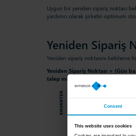
Uygun bir yeniden sipariş noktası bel
yardımcı olarak şirketin optimum sto
Yeniden Sipariş 
Yeniden sipariş noktasını belirleme fo
Yeniden Sipariş Noktası = (Gün baz
talep miktarı) + güvenlik stoğu
Consent
This website uses cookies
Cookies are important to you