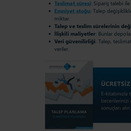
Teslimat süresi
: Sipariş talebi i
Emniyet stoğu
: Talep değişiklik
miktar.
Talep ve teslim sürelerinin değ
İlişkili maliyetler
: Bunlar depolam
Veri güvenilirliği
: Talep, teslim
veriler.