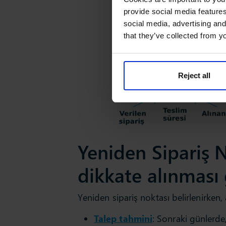
provide social media features
social media, advertising and
that they’ve collected from yo
Reject all
Yeniden Sipariş N
dikkate alınması
Yeniden sipariş noktası belirlenirken,
Talep tahmini
: Sonraki günlerde