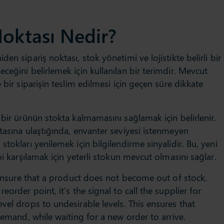
Noktası Nedir?
en sipariş noktası, stok yönetimi ve lojistikte belirli bir
ceğini belirlemek için kullanılan bir terimdir. Mevcut
 bir siparişin teslim edilmesi için geçen süre dikkate
 bir ürünün stokta kalmamasını sağlamak için belirlenir.
tasına ulaştığında, envanter seviyesi istenmeyen
tokları yenilemek için bilgilendirme sinyalidir. Bu, yeni
bi karşılamak için yeterli stokun mevcut olmasını sağlar.
o ensure that a product does not become out of stock.
eorder point, it’s the signal to call the supplier for
vel drops to undesirable levels. This ensures that
demand, while waiting for a new order to arrive.