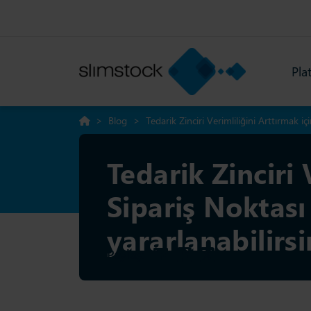
Pla
>
Blog
>
Tedarik Zinciri Verimliliğini Arttırmak i
Tedarik Zinciri 
Sipariş Noktas
yararlanabilirsi
Paylaş: