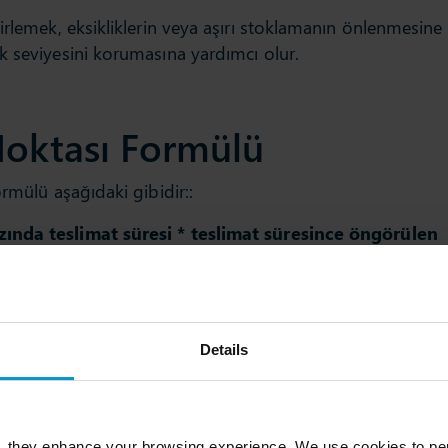
irlemek, eksikliklerin veya aşırı stoklamanın önlenmesine
k seviyesini korumasına yardımcı olur.
Noktası Formülü
rmülü aşağıdaki gibidir::
ında teslimat süresi * teslimat süresince öngörülen
Details
, they enhance your browsing experience. We use cookies to per