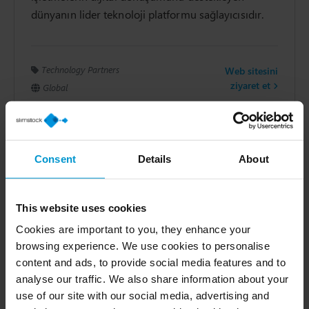
dünyanın lider teknoloji platformu sağlayıcısıdır.
Technology Partners
Web sitesini
ziyaret et
Global
Consent
Details
About
This website uses cookies
Cookies are important to you, they enhance your
browsing experience. We use cookies to personalise
NetSuite
content and ads, to provide social media features and to
Slimstock, Built for NetSuite SuiteApp olarak
analyse our traffic. We also share information about your
Oracle NetSuite’i günlük operasyonel verileri
use of our site with our social media, advertising and