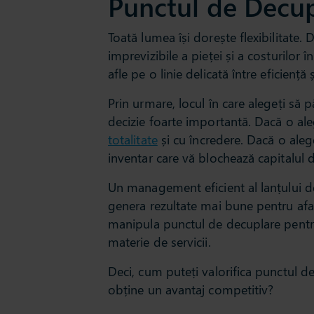
Punctul de Decup
Toată lumea își dorește flexibilitate. Da
imprevizibile a pieței și a costurilor î
afle pe o linie delicată între eficiență 
Prin urmare, locul în care alegeți să pă
decizie foarte importantă. Dacă o aleg
totalitate
și cu încredere. Dacă o alege
inventar care vă blochează capitalul de
Un management eficient al lanțului de
genera rezultate mai bune pentru afac
manipula punctul de decuplare pentru 
materie de servicii.
Deci, cum puteți valorifica punctul d
obține un avantaj competitiv?