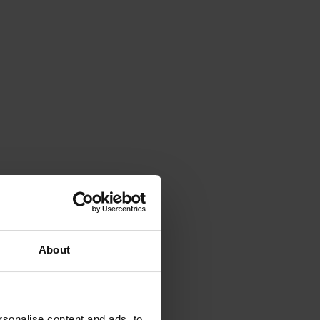
About
sonalise content and ads, to