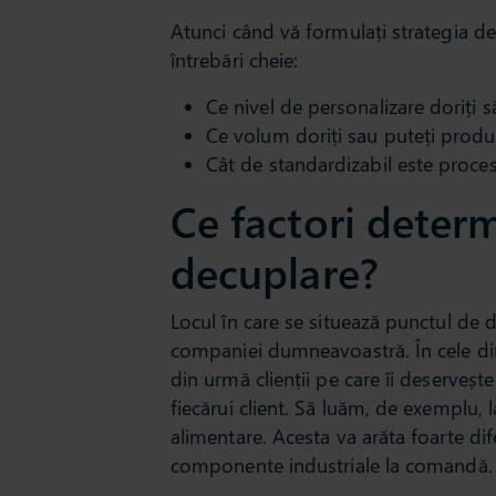
Atunci când vă formulați strategia de
întrebări cheie:
Ce nivel de personalizare doriți să
Ce volum doriți sau puteți prod
Cât de standardizabil este proc
Ce factori deter
decuplare?
Locul în care se situează punctul de 
companiei dumneavoastră. În cele din
din urmă clienții pe care îi deserveșt
fiecărui client. Să luăm, de exemplu,
alimentare. Acesta va arăta foarte di
componente industriale la comandă.