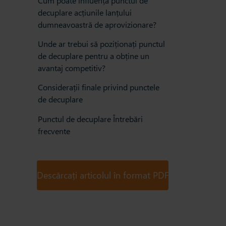
Cum poate influența punctul de
decuplare acțiunile lanțului
dumneavoastră de aprovizionare?
Unde ar trebui să poziționați punctul
de decuplare pentru a obține un
avantaj competitiv?
Considerații finale privind punctele
de decuplare
Punctul de decuplare Întrebări
frecvente
Descărcați articolul în format PDF