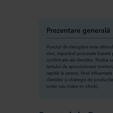
Prezentare generală
Punctul de decuplare este ultimul
stoc, separând procesele bazate
confirmate ale clienților. Poziția s
lanțului de aprovizionare (minimiz
rapidă la cerere), fiind influența
clienților și strategia de produc
order sau make-to-stock).