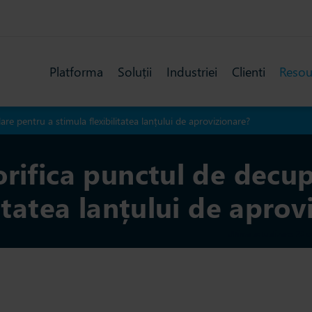
Platforma
Soluții
Industriei
Clienti
Resou
re pentru a stimula flexibilitatea lanțului de aprovizionare?
rifica punctul de decup
litatea lanțului de aprov
Ultima actualizare: 23 