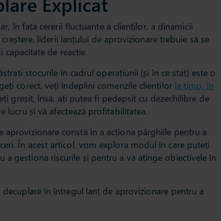
lare Explicat
r, în fața cererii fluctuante a clienților, a dinamicii
n creștere, liderii lanțului de aprovizionare trebuie să se
și capacitate de reacție.
strați stocurile în cadrul operațiunii (și în ce stat) este o
eți corect, veți îndeplini comenzile clienților
​la timp, în
ți greșit, însă, ați putea fi pedepsit cu dezechilibre de
 lucru și vă afectează profitabilitatea.
 aprovizionare constă în a acționa pârghiile pentru a
eri. În acest articol, vom explora modul în care puteți
a gestiona riscurile și pentru a vă atinge obiectivele în
e decuplare în întregul lanț de aprovizionare pentru a