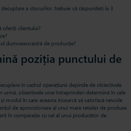
 decuplare a stocurilor, trebuie să răspundeți la 3
 oferiți clientului?
uce?
esul dumneavoastră de producție?
mină poziția punctului de
decuplare în cadrul operațiunii depinde de obiectivele
 urmă, obiectivele unei întreprinderi determină în cele
e și modul în care aceasta încearcă să satisfacă nevoile
 lanțul de aprovizionare al unui mare retailer de produse
ferit în comparație cu cel al unui producător de