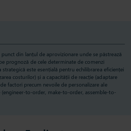
 punct din lanțul de aprovizionare unde se păstrează
 pe prognoză de cele determinate de comenzi
a strategică este esențială pentru echilibrarea eficienței
area costurilor) și a capacității de reacție (adaptare
tă de factori precum nevoile de personalizare ale
ție (engineer-to-order, make-to-order, assemble-to-