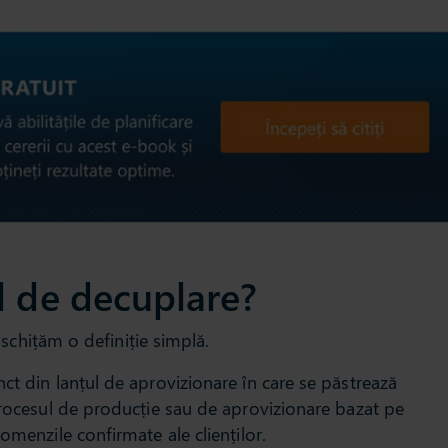
l de decuplare?
ă schițăm o definiție simplă.
ct din lanțul de aprovizionare în care se păstrează
procesul de producție sau de aprovizionare bazat pe
omenzile confirmate ale clienților.