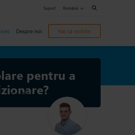
Search:
Suport
Română
rces
Despre noi
Hai să vorbim
lare pentru a
izionare?
Sam Phipps
decembrie 2025
|
3 min