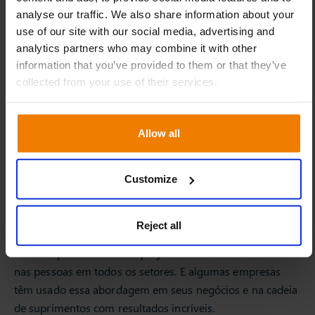
analyse our traffic. We also share information about your
use of our site with our social media, advertising and
analytics partners who may combine it with other
information that you’ve provided to them or that they’ve
collected from your use of their services.
Allow all
Customize
Como um projeto de trabalho
centrado nas pessoas pode
agregar valor à sua empresa?
Reject all
Há exemplos reais de um projeto de trabalho centrado
nas pessoas em todos os setores. E algumas empresas
têm usado essa abordagem em seus negócios e na cadeia
de suprimentos com resultados incríveis.