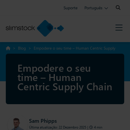
Search:
Suporte
Português
>
Blog
>
Empodere o seu time – Human Centric Supply
Chain
Empodere o seu
time – Human
Centric Supply Chain
Sam Phipps
Última atualização: 22 Dezembro 2025
|
4 min