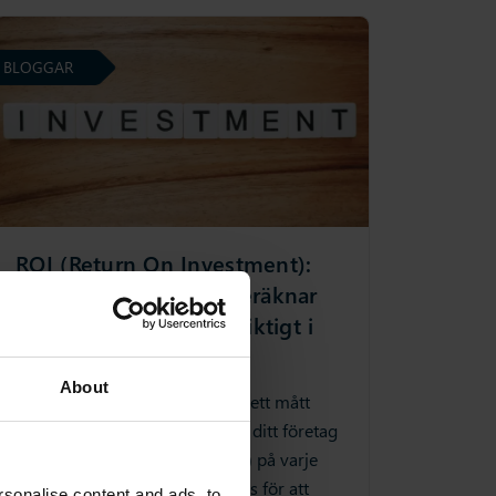
BLOGGAR
ROI (Return On Investment):
Vad det är, hur man beräknar
det och varför det är viktigt i
leveranskedjan
About
Return on Investment (ROI) är ett mått
som mäter hur mycket pengar ditt företag
kommer att tjäna (eller förlora) på varje
investering. Detta mått används för att
sonalise content and ads, to