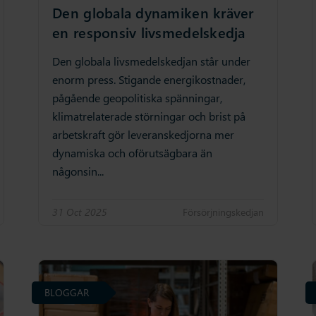
Den globala dynamiken kräver
en responsiv livsmedelskedja
Den globala livsmedelskedjan står under
enorm press. Stigande energikostnader,
pågående geopolitiska spänningar,
klimatrelaterade störningar och brist på
arbetskraft gör leveranskedjorna mer
dynamiska och oförutsägbara än
någonsin...
31 Oct 2025
Försörjningskedjan
BLOGGAR