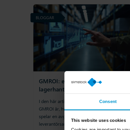
BLOGGAR
GMROI: en viktig KPI inom
lagerhantering
I den här artikeln undersöker vi vad
Consent
GMROI är, hur det beräknas och varför det
spelar en avgörande roll i sortimentsbeslut,
This website uses cookies
leverantörsanalys och strategisk planering.
Cookies are important to you