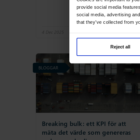
provide social media features
social media, advertising and
that they’ve collected from yo
4 Dec 2025
Försörjningskedjan
Reject all
BLOGGAR
Breaking bulk: ett KPI för att
mäta det värde som genereras