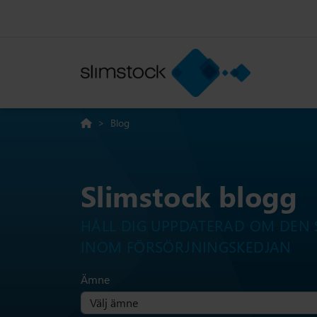
>
Blog
Slimstock blogg
HÅLL DIG UPPDATERAD OM DEN 
INOM FÖRSÖRJNINGSKEDJAN
Ämne