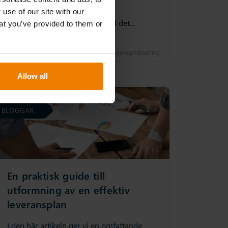
hjälpa ett företag att förstå om
 use of our site with our
investeringen verkligen är värd det...
at you’ve provided to them or
20 Nov 2025
Lageroptimering
Allow all
BLOGGAR
En praktisk guide till
utformning av en effektiv
leveransplan
I den här artikeln ger vi en omfattande