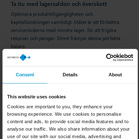
Ta itu med lagersaldon och överskott
Optimera produkttillgängligheten och
kapitalbindningen samtidigt. Målet är att förbättra
servicenivåerna med mindre lager, för att frigöra
resurser och pengar. Slim4 främjar denna perfekta
balans.
Consent
Details
About
This website uses cookies
Cookies are important to you, they enhance your
browsing experience. We use cookies to personalise
content and ads, to provide social media features and to
analyse our traffic. We also share information about your
use of our site with our social media, advertising and