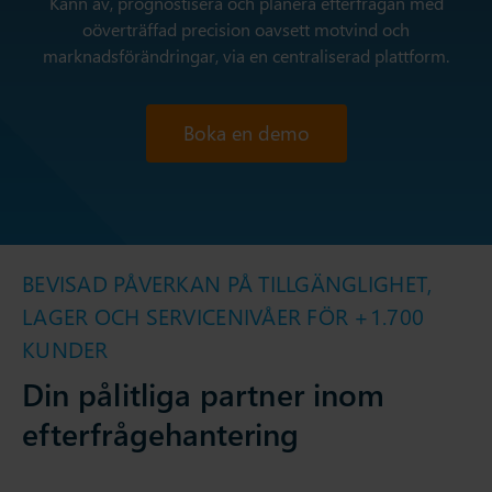
Känn av, prognostisera och planera efterfrågan med
oöverträffad precision oavsett motvind och
marknadsförändringar, via en centraliserad plattform.
Boka en demo
BEVISAD PÅVERKAN PÅ TILLGÄNGLIGHET,
LAGER OCH SERVICENIVÅER FÖR +1.700
KUNDER
Din pålitliga partner inom
efterfrågehantering