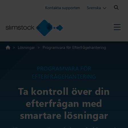
Search:
Kontakta supporten
Svenska
>
Lösningar
>
Programvara för Efterfrågehantering
PROGRAMVARA FÖR
EFTERFRÅGEHANTERING
Ta kontroll över din
efterfrågan med
smartare lösningar