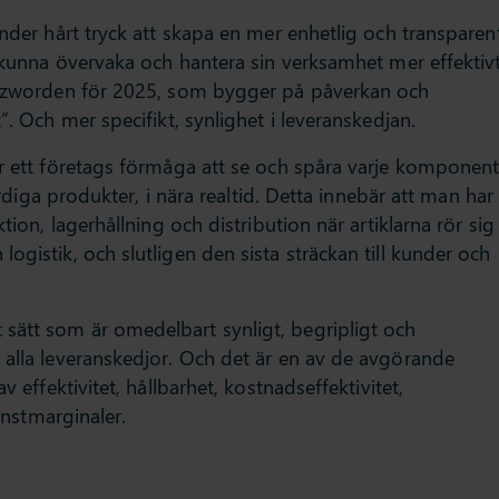
under hårt tryck att skapa en mer enhetlig och transparen
t kunna övervaka och hantera sin verksamhet mer effektivt
buzzworden för 2025, som bygger på påverkan och
”. Och mer specifikt, synlighet i leveranskedjan.
ar ett företags förmåga att se och spåra varje komponen
färdiga produkter, i nära realtid. Detta innebär att man har
tion, lagerhållning och distribution när artiklarna rör sig
ogistik, och slutligen den sista sträckan till kunder och
sätt som är omedelbart synligt, begripligt och
 alla leveranskedjor. Och det är en av de avgörande
v effektivitet, hållbarhet, kostnadseffektivitet,
vinstmarginaler.