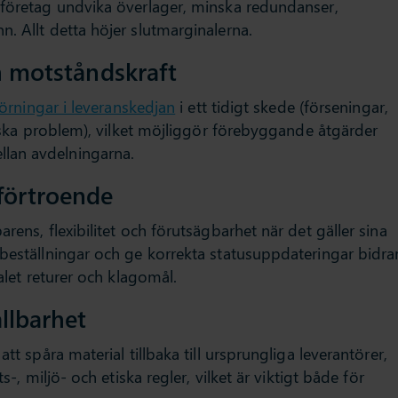
 företag undvika överlager, minska redundanser,
. Allt detta höjer slutmarginalerna.
h motståndskraft
törningar i leveranskedjan
i ett tidigt skede (förseningar,
stiska problem), vilket möjliggör förebyggande åtgärder
lan avdelningarna.
förtroende
rens, flexibilitet och förutsägbarhet när det gäller sina
 beställningar och ge korrekta statusuppdateringar bidra
talet returer och klagomål.
llbarhet
tt spåra material tillbaka till ursprungliga leverantörer,
s-, miljö- och etiska regler, vilket är viktigt både för