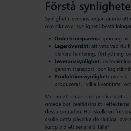
Förstå synlighete
Synlighet i leveranskedjan är inte et
översikt över synlighet i beställninga
Ordertransparens:
spårning av f
Lageröversikt:
att veta vad du ha
planera hantering, förflyttning och
Leveranssynlighet:
övervakning 
genom transport- och logistiknä
Produktionssynlighet:
översikt 
produceras, i vilka kvantiteter o
Mer än att bara se respektive status i
omedelbar, realtidsinsikt i effektern
dessa områden. Hur skulle en försen
skulle detta påverka de slutliga leve
ikapp vid ett senare tillfälle?