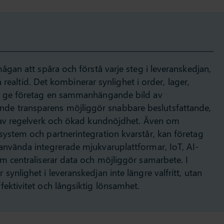
mågan att spåra och förstå varje steg i leveranskedjan,
ra realtid. Det kombinerar synlighet i order, lager,
tt ge företag en sammanhängande bild av
e transparens möjliggör snabbare beslutsfattande,
d av regelverk och ökad kundnöjdhet. Även om
system och partnerintegration kvarstår, kan företag
använda integrerade mjukvaruplattformar, IoT, AI-
om centraliserar data och möjliggör samarbete. I
synlighet i leveranskedjan inte längre valfritt, utan
ektivitet och långsiktig lönsamhet.