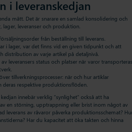
n i leveranskedjan
t enda mått. Det är snarare en samlad konsolidering och
r, lager, leveranser och produktion.
örsäljningsorder från beställning till leverans.
r i lager, var det finns vid en given tidpunkt och att
 distribution av varje artikel på detaljnivå.
av leveransers status och platser när varor transportera
tverk.
över tillverkningsprocesser: när och hur artiklar
ch deras respektive produktionsflöden.
 kedjan innebär verklig ”synlighet” också att ha
a av en störning, upptrappning eller brist inom något av
ad leverans av råvaror påverka produktionsschemat? Hu
ranstiderna? Har du kapacitet att öka takten och hinna