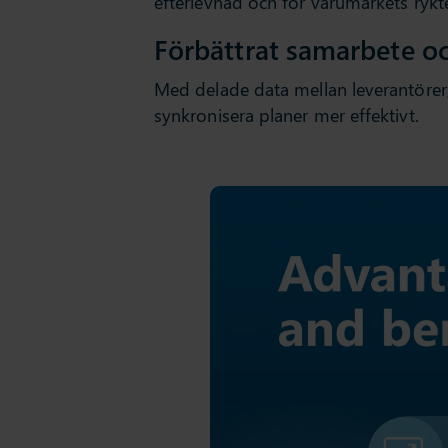
efterlevnad och för varumärkets rykt
Förbättrat samarbete oc
Med delade data mellan leverantörer, 
synkronisera planer mer effektivt.