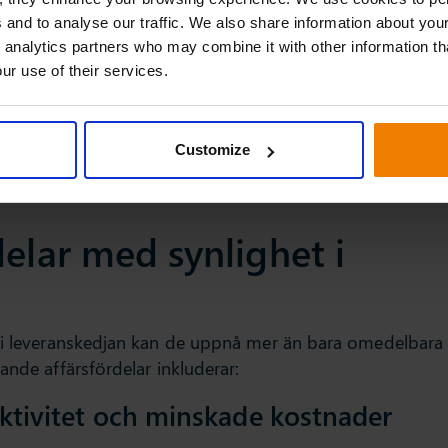
 en leverans försenas eller efterfrågan plötsligt ökar.
 and to analyse our traffic. We also share information about your
t och etisk inköp. I takt med att reglerna kring
 analytics partners who may combine it with other information th
påverkan blir strängare blir det allt viktigare att kunna
ur use of their services.
transportväg.
ers (leverantörer, tillverkare, logistikleverantörer) och
nter att dela information och agera samstämmigt istället
Customize
elar med synlighet i
t i leveranskedjan kan de uppnå mer än bara omedelbara
ande affärsfördelar inkluderar:
ektivitet och minskade kostnader