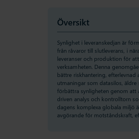
Översikt
Synlighet i leveranskedjan är för
från råvaror till slutleverans, i nä
leveranser och produktion för a
verksamheten. Denna genomgåend
bättre riskhantering, efterlevna
utmaningar som datasilos, äldre 
förbättra synligheten genom att 
driven analys och kontrolltorn s
dagens komplexa globala miljö är 
avgörande för motståndskraft, eff