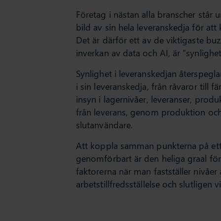
Företag i nästan alla branscher står 
bild av sin hela leveranskedja för at
Det är därför ett av de viktigaste 
inverkan av data och AI, är ”synlighet
Synlighet i leveranskedjan återspegl
i sin leveranskedja, från råvaror till 
insyn i lagernivåer, leveranser, produk
från leverans, genom produktion och l
slutanvändare.
Att koppla samman punkterna på ett 
genomförbart är den heliga graal för
faktorerna när man fastställer nivåer a
arbetstillfredsställelse och slutligen 