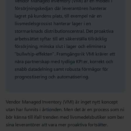
Vendor Managed Inventory (VMI) är en modell i
försörjningskedjan där leverantören hanterar
lagret på kundens plats, till exempel när en
livsmedelsgrossist hanterar lager i en
stormarknads distributionscentral. Det proaktiva
arbetssättet syftar till att säkerställa tillräcklig
försörjning, minska slut i lager och eliminera
”bullwhip-effekten”. Framgångsrik VMI kräver ett
nära partnerskap med tydliga KPI:er, korrekt och
snabb datadelning samt robusta förmågor för
prognostisering och automatisering.
Vendor Managed Inventory (VMI) är inget nytt koncept
utan har funnits i årtionden. Men det är en process som ni
bör känna till ifall trenden med livsmedelsbutiker som ber
sina leverantörer att vara mer proaktiva fortsätter.