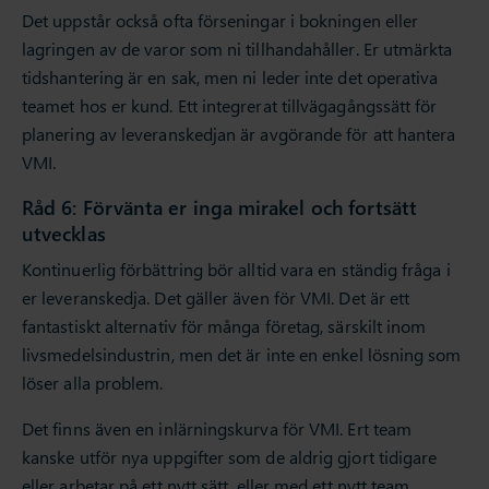
Det uppstår också ofta förseningar i bokningen eller
lagringen av de varor som ni tillhandahåller. Er utmärkta
tidshantering är en sak, men ni leder inte det operativa
teamet hos er kund. Ett integrerat tillvägagångssätt för
planering av leveranskedjan är avgörande för att hantera
VMI.
Råd 6: Förvänta er inga mirakel och fortsätt
utvecklas
Kontinuerlig förbättring bör alltid vara en ständig fråga i
er leveranskedja. Det gäller även för VMI. Det är ett
fantastiskt alternativ för många företag, särskilt inom
livsmedelsindustrin, men det är inte en enkel lösning som
löser alla problem.
Det finns även en inlärningskurva för VMI. Ert team
kanske utför nya uppgifter som de aldrig gjort tidigare
eller arbetar på ett nytt sätt, eller med ett nytt team.