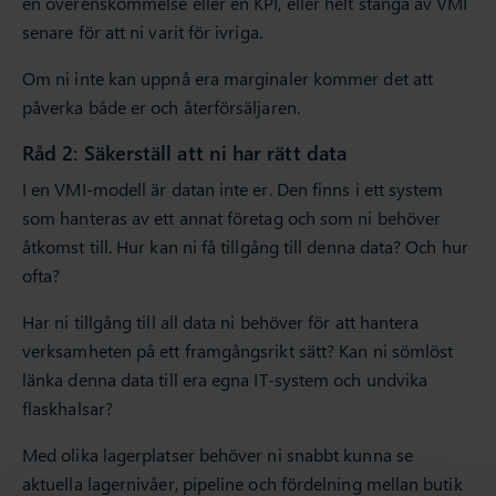
en överenskommelse eller en KPI, eller helt stänga av VMI
senare för att ni varit för ivriga.
Om ni inte kan uppnå era marginaler kommer det att
påverka både er och återförsäljaren.
Råd 2: Säkerställ att ni har rätt data
I en VMI-modell är datan inte er. Den finns i ett system
som hanteras av ett annat företag och som ni behöver
åtkomst till. Hur kan ni få tillgång till denna data? Och hur
ofta?
Har ni tillgång till all data ni behöver för att hantera
verksamheten på ett framgångsrikt sätt? Kan ni sömlöst
länka denna data till era egna IT-system och undvika
flaskhalsar?
Med olika lagerplatser behöver ni snabbt kunna se
aktuella lagernivåer, pipeline och fördelning mellan butik