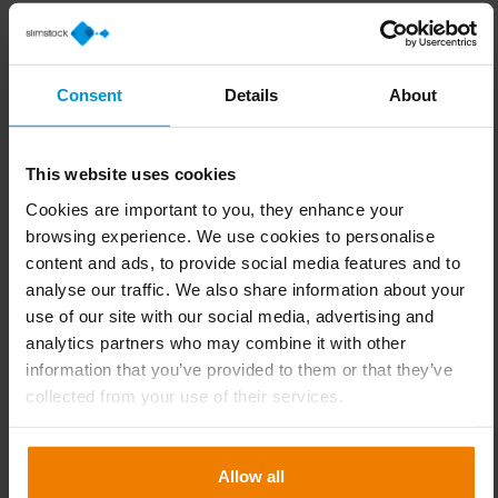
och kund.
Även mindre överväganden, som olika artikelkoder, kan
ha en förödande inverkan på era möjligheter att lyckas.
Consent
Details
About
Kommunikation är nyckeln, precis som i de flesta andra
delar av leveranskedjan. Med ett sömlöst datautbyte bör
This website uses cookies
ni vara redo. Sättet att veta om det är möjligt är att testa
det innan det officiellt startar.
Cookies are important to you, they enhance your
browsing experience. We use cookies to personalise
Råd 3: Förbättra er förmåga att göra prognoser
content and ads, to provide social media features and to
Tillförlitliga
prognoser
är grunden för en framgångsrik
analyse our traffic. We also share information about your
use of our site with our social media, advertising and
leveranskedja. De är inte förhandlingsbara när det gäller
analytics partners who may combine it with other
att uppnå perfekt försörjning och optimala lagernivåer.
information that you’ve provided to them or that they’ve
För att få en tillförlitlig prognos krävs en bra process och
collected from your use of their services.
för detta behöver ni de bästa tillgängliga systemen.
Programvarusystem med imponerande statistiska
Allow all
prognosmetoder och AI-tekniker finns nu tillgängliga för