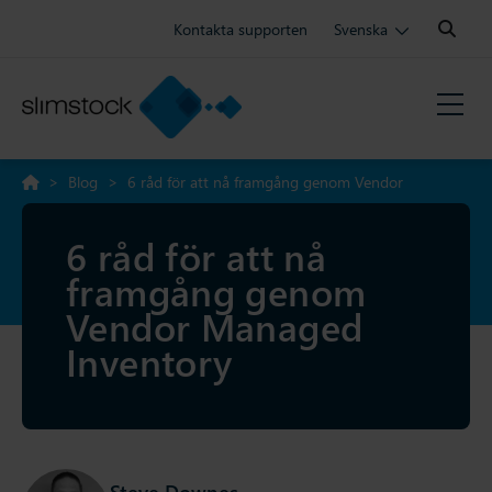
Search:
Kontakta supporten
Svenska
>
Blog
>
6 råd för att nå framgång genom Vendor
Managed Inventory
6 råd för att nå
framgång genom
Vendor Managed
Inventory
Steve Downes