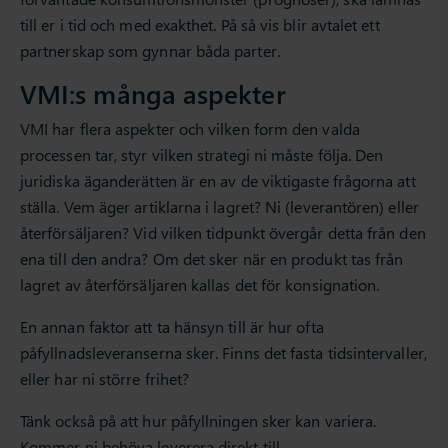
till er i tid och med exakthet. På så vis blir avtalet ett
partnerskap som gynnar båda parter.
VMI:s många aspekter
VMI har flera aspekter och vilken form den valda
processen tar, styr vilken strategi ni måste följa. Den
juridiska äganderätten är en av de viktigaste frågorna att
ställa. Vem äger artiklarna i lagret? Ni (leverantören) eller
återförsäljaren? Vid vilken tidpunkt övergår detta från den
ena till den andra? Om det sker när en produkt tas från
lagret av återförsäljaren kallas det för konsignation.
En annan faktor att ta hänsyn till är hur ofta
påfyllnadsleveranserna sker. Finns det fasta tidsintervaller,
eller har ni större frihet?
Tänk också på att hur påfyllningen sker kan variera.
Kommer ni behöva leverera direkt till