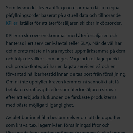
Som livsmedelsleverantör genererar man då sina egna
påfyllningsorder baserat på aktuell data och tillhörande
KPI:er,
istället för att återförsäljaren skickar inköpsorder.
KPI:erna ska överenskommas med återförsäljaren och
hanteras i ert servicenivåavtal (eller SLA). När de väl har
definierats måste ni vara mycket uppmärksamma på dem
och följa de villkor som anges. Varje artikel, lagerpunkt
och produktkategori har en lägsta servicenivå och en
förväntad hållbarhetstid innan de tas bort från försäljning.
Om ni inte uppfyller kraven kommer ni sannolikt att få
betala en straffavgift, eftersom återförsäljaren strävar
efter att erbjuda slutkunden de färskaste produkterna
med bästa möjliga tillgänglighet.
Avtalet bör innehålla bestämmelser om att de uppgifter
som krävs, t.ex. lagernivåer, försäljningssiffror och
förväntade konsumtionsmönster (prognoser), ska lämnas