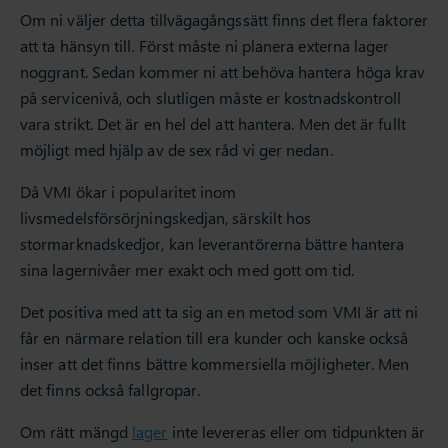
Om ni väljer detta tillvägagångssätt finns det flera faktorer
att ta hänsyn till. Först måste ni planera externa lager
noggrant. Sedan kommer ni att behöva hantera höga krav
på servicenivå, och slutligen måste er kostnadskontroll
vara strikt. Det är en hel del att hantera. Men det är fullt
möjligt med hjälp av de sex råd vi ger nedan.
Då VMI ökar i popularitet inom
livsmedelsförsörjningskedjan, särskilt hos
stormarknadskedjor, kan leverantörerna bättre hantera
sina lagernivåer mer exakt och med gott om tid.
Det positiva med att ta sig an en metod som VMI är att ni
får en närmare relation till era kunder och kanske också
inser att det finns bättre kommersiella möjligheter. Men
det finns också fallgropar.
Om rätt mängd
lager
inte levereras eller om tidpunkten är