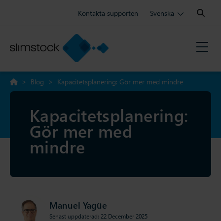
Search:
Kontakta supporten
Svenska
>
Blog
>
Kapacitetsplanering: Gör mer med mindre
Kapacitetsplanering:
Gör mer med
mindre
Manuel Yagüe
Senast uppdaterad: 22 December 2025