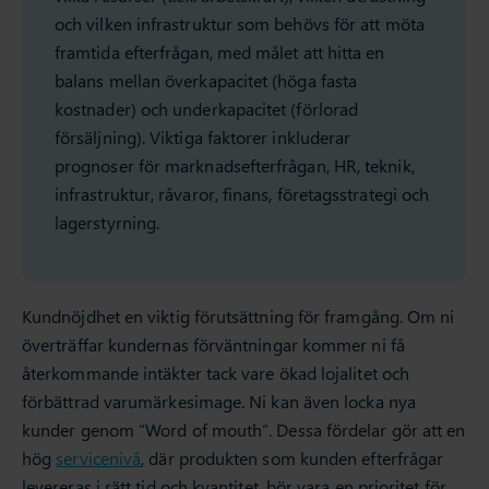
och vilken infrastruktur som behövs för att möta
framtida efterfrågan, med målet att hitta en
balans mellan överkapacitet (höga fasta
kostnader) och underkapacitet (förlorad
försäljning). Viktiga faktorer inkluderar
prognoser för marknadsefterfrågan, HR, teknik,
infrastruktur, råvaror, finans, företagsstrategi och
lagerstyrning.
Kundnöjdhet en viktig förutsättning för framgång. Om ni
överträffar kundernas förväntningar kommer ni få
återkommande intäkter tack vare ökad lojalitet och
förbättrad varumärkesimage. Ni kan även locka nya
kunder genom “Word of mouth”. Dessa fördelar gör att en
hög
servicenivå
, där produkten som kunden efterfrågar
levereras i rätt tid och kvantitet, bör vara en prioritet för