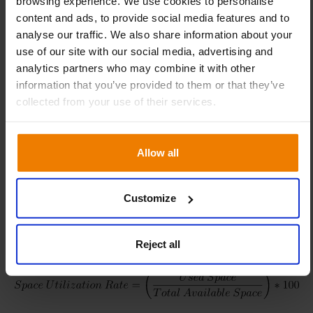
browsing experience. We use cookies to personalise
content and ads, to provide social media features and to
analyse our traffic. We also share information about your
use of our site with our social media, advertising and
Utnyttjande av arbetskraft
analytics partners who may combine it with other
information that you’ve provided to them or that they’ve
Denna KPI mäter utnyttjandegraden av tillgängliga
collected from your use of their services.
resurser som exempelvis anställda, utrustning och ​​
utrymme.
Allow all
Användning av lagringsutrymme
Customize
Denna KPI mäter den procentandel av det totala
lagringsutrymmet som faktiskt används för att lagra
Reject all
produkter eller ​varor .