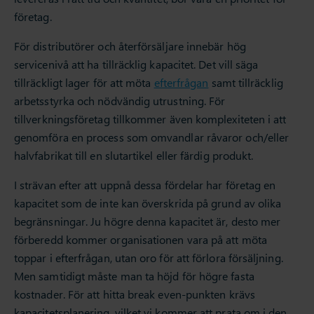
företag.
För distributörer och återförsäljare innebär hög
servicenivå att ha tillräcklig kapacitet. Det vill säga
tillräckligt lager för att möta
efterfrågan
samt tillräcklig
arbetsstyrka och nödvändig utrustning. För
tillverkningsföretag tillkommer även komplexiteten i att
genomföra en process som omvandlar råvaror och/eller
halvfabrikat till en slutartikel eller färdig produkt.
I strävan efter att uppnå dessa fördelar har företag en
kapacitet som de inte kan överskrida på grund av olika
begränsningar. Ju högre denna kapacitet är, desto mer
förberedd kommer organisationen vara på att möta
toppar i efterfrågan, utan oro för att förlora försäljning.
Men samtidigt måste man ta höjd för högre fasta
kostnader. För att hitta break even-punkten krävs
kapacitetsplanering, vilket vi kommer att prata om i den