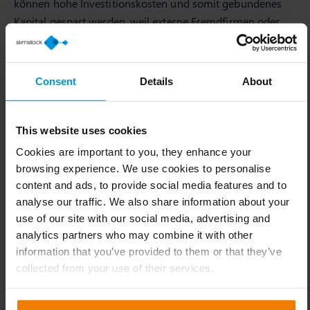
können hohe Investitionskosten und somit gebundenes
Kapital gespart werden, weil externe Fremdfirmen oder
Dienstleister mit ausgewählten
Produktionsprozessen
beauftragt werden.
Consent
Details
About
Kapitalbindungskosten im Lager
senken
This website uses cookies
Wer eine Senkung des gebundenen Kapitals im eigenen
Lager anstrebt, kann verschiedene Ansätze verfolgen. So
Cookies are important to you, they enhance your
kann es beispielsweise hilfreich sein, die eigene
browsing experience. We use cookies to personalise
content and ads, to provide social media features and to
Disposition sowie die eigenen
Stammdaten
einem tieferen
analyse our traffic. We also share information about your
Blick zu unterwerfen.
use of our site with our social media, advertising and
analytics partners who may combine it with other
Erfahren Sie hier, wie Stammdaten
information that you’ve provided to them or that they’ve
den Erfolg digitaler Strategien
collected from your use of their services.
vorantreiben! ⬅️