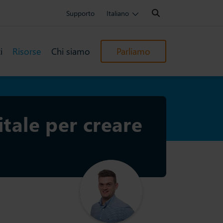
Search:
Supporto
Italiano
i
Risorse
Chi siamo
Parliamo
tale per creare
Sam Phipps
Novembre 2025
|
5 min