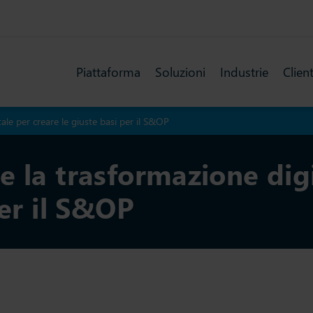
Piattaforma
Soluzioni
Industrie
Client
ale per creare le giuste basi per il S&OP
 la trasformazione digi
per il S&OP
Ultimo aggiornamento: 19 