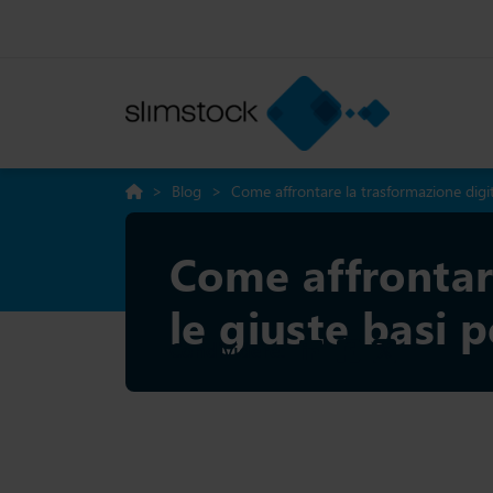
>
Blog
>
Come affrontare la trasformazione digit
Come affrontare
le giuste basi 
Condividere: