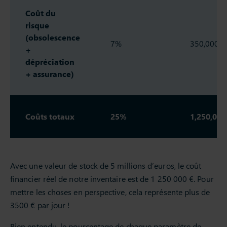
Coût du
risque
(obsolescence
7%
350,000€
+
dépréciation
+ assurance)
Coûts totaux
25%
1,250,000
Avec une valeur de stock de 5 millions d’euros, le coût
financier réel de notre inventaire est de 1 250 000 €. Pour
mettre les choses en perspective, cela représente plus de
3500 € par jour !
Bien entendu, le pourcentage de chaque paramètre de