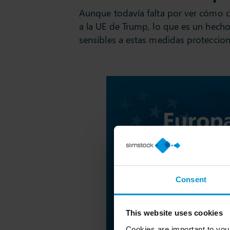
Aunque todavía falta por ver cómo cr
a la UE de Trump, lo que es un hech
sensibles a estas medidas proteccion
Consent
This website uses cookies
Cookies are important to you