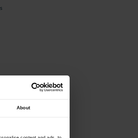
es
About
sonalise content and ads, to