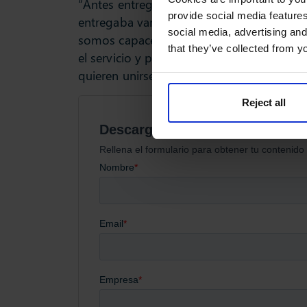
“Antes entregábamos el 85% de todas las r
provide social media features
entregaba varias horas más tarde a través
social media, advertising and
somos capaces de entregar el 95% directa
that they’ve collected from yo
el servicio y para nosotros ha significad
quieren unirse a Mediq debido a la elevada
Reject all