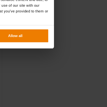
e
 use of our site with our
at you’ve provided to them or
n
s
Allow all