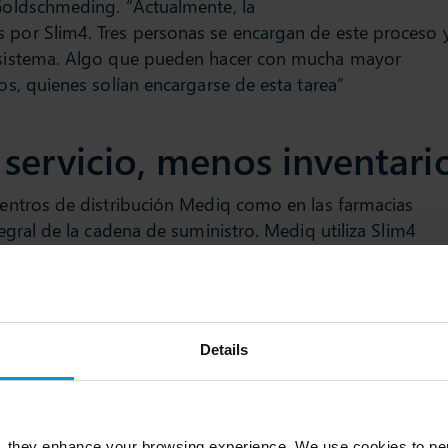
 Goldschmeding. “Actualmente, la
Visibilidad Me
s por Slim4. Tres personas se encargan de este proceso 
Gama de Prod
el sistema. Algo que pueden hacer con mucha mayor
Refinada
cos, quienes solían encargarse de esta tarea”
servicio, menos inventari
 centros de distribución Mediq como en las farmacias
tegral de la cadena de suministro. Mediq utiliza Slim4
rtículos a estocar en cada farmacia. “Cada farmacia es
ra independiente para calcular el surtido óptimo. Esto
e de pedidos servidos sin aumentar el capital invertido
Details
ro planificadores
, they enhance your browsing experience. We use cookies to per