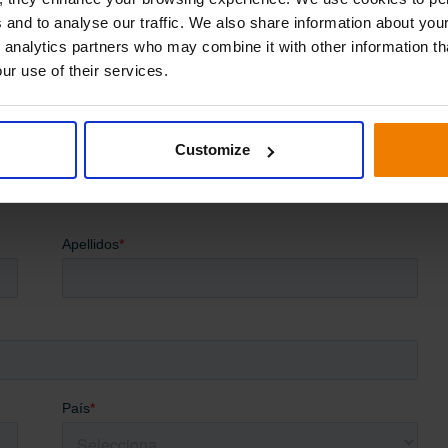
ecetas desde el stock de la farmacia. El 15% restante s
 and to analyse our traffic. We also share information about your
 de nuestra red de reparto frecuente. Ahora, con Slim4
 analytics partners who may combine it with other information th
mente. Para nuestros clientes esta es una gran mejora e
ur use of their services.
o una enorme reducción de costes. Cada vez más farmacia
 calidad de nuestro servicio”, concluye.
Customize