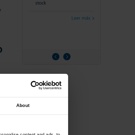
stock
jorada
Visibilidad Mej
y
uctos
Gama de Produc
Leer más
Refinada
Leer más
o
About
sonalise content and ads, to