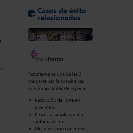
Casos de éxito
relacionados
ón
o
Fedefarma es una de las 3
cooperativas farmacéuticas
más importantes de España.
l de UZ Gent
El almacén central
Reducción del 40% en
lmente a 364
abastece semanalm
inventario
recciones.
clientes en 727 dire
Proceso completamente
automatizado
nto
Reabastecimien
Mejor servicio con menos
al 90%
automatizado a