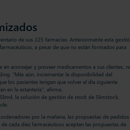
imizados
nventario de sus 225 farmacias. Anteriormente esta gesti
 farmacéuticos, a pesar de que no están formados para
se en aconsejar y proveer medicamentos a sus clientes, n
ding. “Más aún, incrementar la disponibilidad del
 los pacientes tengan que volver al día siguiente
 en la estantería”, afirma.
 Slim4, la solución de gestión de stock de Slimstock,
El almacén centra
cle.
abastece semana
clientes en 727 di
 ordenadores por la mañana, las propuestas de pedidos
Reabastecimie
 de cada diez farmacéuticos aceptan las propuestas de
automatizado 