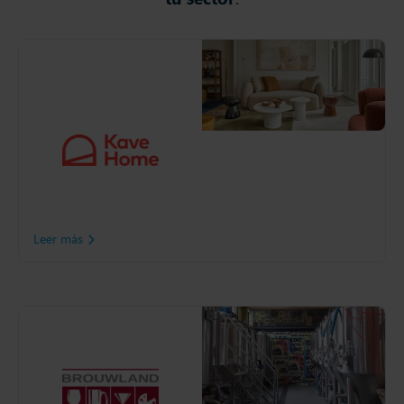
Kave Home
Kave Home es un retailer
omnicanal de muebles de
diseño en más de 80 países.
Fundada en 2013, cuenta
con 37 tiendas y 95 shop in
shops. Su enfoque en
sostenibilidad la llevó a
colaborar con Slimstock.
Leer más
Brouwland
Brouwland ha crecido hasta
convertirse en uno de los
mayoristas de productos de