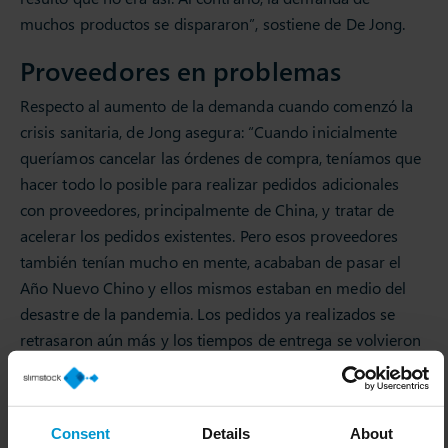
muchos productos se dispararon”, sostiene de De Jong.
Proveedores en problemas
Respecto al aumento de la demanda cuando comenzó la
crisis sanitaria, de Jong asegura: “Cuando inicialmente
queríamos cancelar las órdenes de compra, teníamos que
hacer todo lo posible para realizar pedidos adicionales
con proveedores, principalmente de China, y tratar de
acelerar los pedidos existentes. Pero esos proveedores
también tenían mucho en mente, acababan de pasar el
Año Nuevo Chino y ellos mismos estaban en medio del
desastre de la pandemia. Los pedidos ya realizados se
retrasaron aún más y los tiempos de entrega se volvieron
cada vez más difíciles de predecir”.
Slim4 fue un éxito
Consent
Details
About
Cuando comenzaron a utilizar Slim4 en su negocio, se