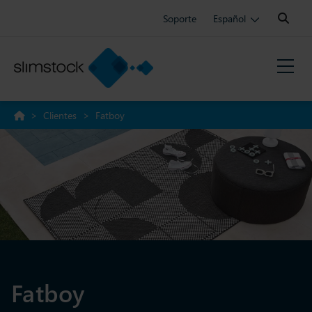
Search:
Soporte
Español
>
Clientes
>
Fatboy
Fatboy