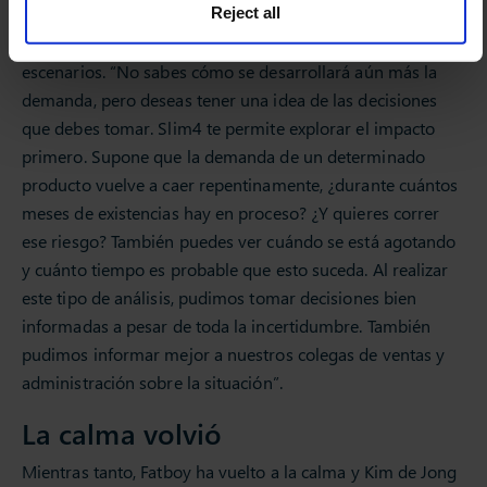
Una función del software que resultó ser de gran valor
Reject all
durante la crisis fue la funcionalidad de planificación de
escenarios. “No sabes cómo se desarrollará aún más la
demanda, pero deseas tener una idea de las decisiones
que debes tomar. Slim4 te permite explorar el impacto
primero. Supone que la demanda de un determinado
producto vuelve a caer repentinamente, ¿durante cuántos
meses de existencias hay en proceso? ¿Y quieres correr
ese riesgo? También puedes ver cuándo se está agotando
y cuánto tiempo es probable que esto suceda. Al realizar
este tipo de análisis, pudimos tomar decisiones bien
informadas a pesar de toda la incertidumbre. También
pudimos informar mejor a nuestros colegas de ventas y
administración sobre la situación”.
La calma volvió
Mientras tanto, Fatboy ha vuelto a la calma y Kim de Jong