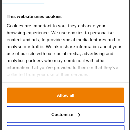
pudo mantener el control de las operaciones: “Todo fue
muy ajetreado, pero qué bendición que acabáramos de
This website uses cookies
implementar el software de la Cadena de Suministro”,
Cookies are important to you, they enhance your
confiesa de Jong.
browsing experience. We use cookies to personalise
content and ads, to provide social media features and to
“Esto nos permitió, a pesar de todos los problemas,
analyse our traffic. We also share information about your
mantener un control firme. Todo es visual en Slim4, por lo
use of our site with our social media, advertising and
que se puede ver exactamente qué elementos deben
analytics partners who may combine it with other
priorizarse en un momento determinado. Cuando estás
information that you’ve provided to them or that they’ve
bajo presión, la concentración es lo más importante;
collected from your use of their services.
céntrese en los artículos más importantes y céntrese en
las acciones que se deben realizar primero. Esto nos
permitió tomar las mejores medidas posibles para lograr
Allow all
la máxima rotación y el margen de beneficio en la
situación dada”.
Customize
Explorar escenarios