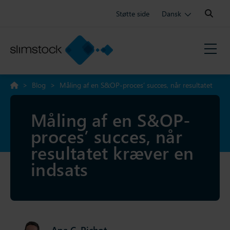
Search:
Støtte side
Dansk
>
Blog
>
Måling af en S&OP-proces’ succes, når resultatet
kræver en indsats
Måling af en S&OP-
proces’ succes, når
resultatet kræver en
indsats
Ana C. Pichot