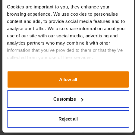
virksomhedens aktuelle tilstand. Hovedformålet med
Cookies are important to you, they enhance your
denne session er at træffe beslutninger på
browsing experience. We use cookies to personalise
content and ads, to provide social media features and to
virksomhedsniveau og at godkende S&OP-planen. Nogle
analyse our traffic. We also share information about your
af de KPI’er, der kan evalueres, er markedsandel,
use of our site with our social media, advertising and
geografisk ekspansion, virksomhedsvækst og
analytics partners who may combine it with other
kapacitetsudnyttelse.
information that you’ve provided to them or that they’ve
collected from your use of their services.
God praksis i definitionen af
KPI’er
Allow all
Endelig skal du huske på, at det nogle gange kan være lidt
vanskeligt at vælge de rigtige KPI’er. At vælge den
Customize
nemmeste og hurtigste løsning er et godt udgangspunkt.
Bare fordi du måler meget, får du ikke bedre resultater.
Reject all
Det er måske bedre at have nogle få KPI’er, der giver
relevante data, end mange, der ikke giver meningsfuld