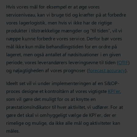
Hvis vores mål for eksempel er at øge vores
serviceniveau, kan vi bruge tid og kræfter på at forbedre
vores lagerlogistik, men hvis vi ikke har de rigtige
produkter i tilstrækkelige mængder og “til tiden”, vil vi
næppe kunne forbedre vores service. Derfor bør vores
mål ikke kun måle behandlingstiden for en ordre på
lageret, men også antallet af nødsituationer i en given
periode, vores leverandørers leveringsevne til tiden (
OTIF
)
og nøjagtigheden af vores prognoser (
forecast accuracy
).
Ideelt set vil vi under implementeringen af en S&OP-
proces designe et kontroltårn af vores vigtigste
KPI’er
,
som vil gøre det muligt for os at knytte en
præstationsindikator til hver aktivitet, vi udfører. For at
gøre det skal vi omhyggeligt vælge de KPI’er, der er
rimelige og mulige, da ikke alle mål og aktiviteter kan
måles.