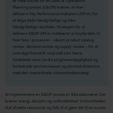
At måle succes for en Sales & Operations
Planning-proces (S&OP) kræver, at man
definerer Key Performance Indicators (KPI’er) for
at følge både håndgribelige og ikke-
håndgribelige resultater. Strategien for at
definere S&OP-KPI’er indebærer at knytte dem til
hver fase i processen – såsom product catalog
review, demand review og supply review – for at
overvåge fremdrift mod mål som færre
forældede varer, bedre prognosenøjagtighed og
forbedrede serviceniveauer og dermed afstemme
med den overordnede virksomhedsstrategi.
At implementere en S&OP-proces er ikke ubesværet. Det
kræver energi, disciplin og vedholdenhed. Virksomheden
skal afsætte ressourcer og folk til at gøre det til en succes.