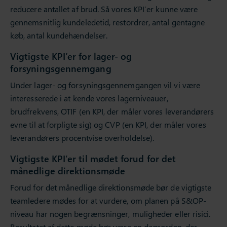
reducere antallet af brud. Så vores KPI’er kunne være
gennemsnitlig kundeledetid, restordrer, antal gentagne
køb, antal kundehændelser.
Vigtigste KPI’er for lager- og
forsyningsgennemgang
Under lager- og forsyningsgennemgangen vil vi være
interesserede i at kende vores lagerniveauer,
brudfrekvens, OTIF (en KPI, der måler vores leverandørers
evne til at forpligte sig) og CVP (en KPI, der måler vores
leverandørers procentvise overholdelse).
Vigtigste KPI’er til mødet forud for det
månedlige direktionsmøde
Forud for det månedlige direktionsmøde bør de vigtigste
teamledere mødes for at vurdere, om planen på S&OP-
niveau har nogen begrænsninger, muligheder eller risici.
Resultatet af dette møde bør være en dagsorden, der